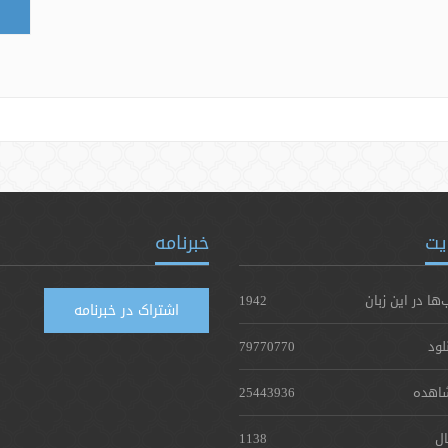
یت
خبرنامه
‌ها در این زبان
1942
اشتراک در خبرنامه
لود
79770770
اهده
25443936
ال
1138