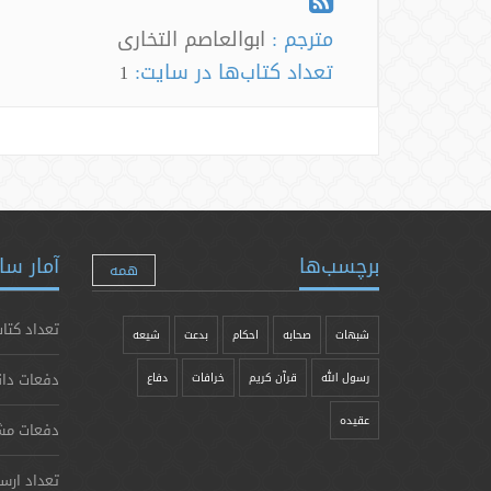
مترجم :
ابوالعاصم التخاری
تعداد کتاب‌ها در سایت:
1
برچسب‌ها
آمار سا
همه
تعداد کتاب
شبهات
صحابه
احکام
بدعت
شیعه
دفعات دان
رسول الله
قرآن کریم
خرافات
دفاع
عقیده
دفعات مش
تعداد ارس