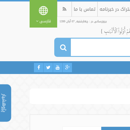
راک در خبرنامه
تماس با ما
فارسی
بروزرسانی در : چهارشنبه, 07 آبان 1399
ُمۡ أُوْلُواْ ٱلۡأَلۡبَٰبِ }
پژوهشیار