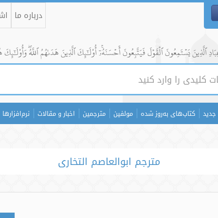
درباره ما
اشت
ادِ ٱلَّذِينَ يَسۡتَمِعُونَ ٱلۡقَوۡلَ فَيَتَّبِعُونَ أَحۡسَنَهُۥٓۚ أُوْلَٰٓئِكَ ٱلَّذِينَ هَدَىٰهُمُ ٱللَّهُۖ وَأُوْلَٰٓئِكَ ه
جدید
کتاب‌های به‌روز شده
مولفین
مترجمین
اخبار و مقالات
نرم‌افزارها
مترجم ابوالعاصم التخاری