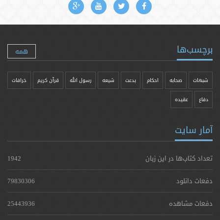
برچسب‌ها
همه
شبهات
صحابه
احکام
بدعت
شیعه
رسول الله
قرآن کریم
خرافات
دفاع
عقیده
آمار سایت
تعداد کتاب‌ها در این زبان
1942
دفعات دانلود
79830306
دفعات مشاهده
25443936