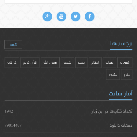
برچسب‌ها
همه
شبهات
صحابه
احکام
بدعت
شیعه
رسول الله
قرآن کریم
خرافات
دفاع
عقیده
آمار سایت
تعداد کتاب‌ها در این زبان
1942
دفعات دانلود
79814487