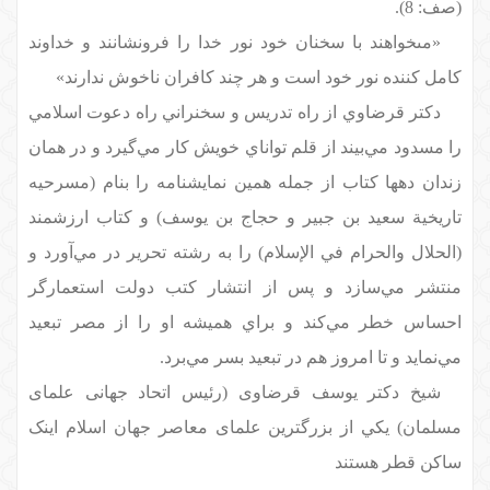
(صف: 8).
«مى‏خواهند با سخنان خود نور خدا را فرونشانند و خداوند
كامل كننده نور خود است و هر چند كافران ناخوش ندارند»
دكتر قرضاوي از راه تدريس و سخنراني راه دعوت اسلامي
را مسدود مي‌بيند از قلم تواناي خويش كار مي‌گيرد و در همان
زندان دهها كتاب از جمله همين نمايشنامه را بنام (مسرحيه
تاريخية سعيد بن جبير و حجاج بن يوسف) و كتاب ارزشمند
(الحلال والحرام في الإسلام) را به رشته تحرير در مي‌آورد و
منتشر مي‌سازد و پس از انتشار كتب دولت استعمارگر
احساس خطر مي‌كند و براي هميشه او را از مصر تبعيد
مي‌نمايد و تا امروز هم در تبعيد بسر مي‌برد.
شیخ دکتر یوسف قرضاوی (رئیس اتحاد جهانی علمای
مسلمان) يكي از بزرگترین علمای معاصر جهان اسلام اینک
ساکن قطر هستند