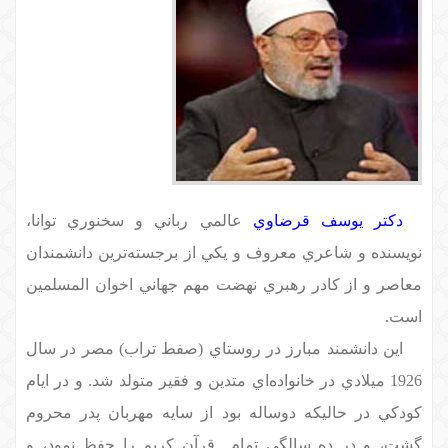
دكتر يوسف قرضاوي
عالمي رباني و
سخنوري توانا،
نويسنده و
شاعري معروف و يكي از برجسته‌ترين دانشمندان
معاصر و از كادر رهبري نهضت مهم جهاني اخوان المسلمين
است.
اين دانشمند مبارز در روستاي (صفط تراب‌) مصر در سال
1926 ميلادي در خانواده‌اي متدين و فقير متولد شد. و در ايام
كودكي در حاليكه دوساله بود از سايه مهربان پدر محروم
گشت، و در ده سالگي تمام
قرآن كريم را حفظ نمود، و