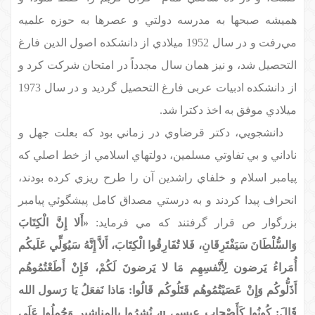
هميشه صبحها به مدرسه دولتي و عصرها به حوزه علميه
مي‌رفت و در سال 1952 ميلادي از دانشكده اصول الدين فارغ
التحصيل شد، و نيز همان سال مجدداً در امتحان شركت كرد و
از دانشكده ادبيات عربی فارغ التحصيل گرديد و در سال 1973
ميلادي موفق به اخذ دكترا شد.
دانشجويي، دكتر قرضاوي در زماني بود كه بعلت جهل و
ناداني و بي تفاوتي مسلمين، دولتهاي اسلامي از خط اصلي كه
پيامبر اسلام و خلفاي راشدين آن را طرح ريزي كرده بودند،
انحراف پيدا كردند و به درستي مصداق كامل پيشگوئي پيامبر
بزرگوار ص قرار گرفتند كه مي فرمايد:
«أَلا إِنَّ الْكِتَابَ
وَالسُّلْطَانَ سَيَفْتَرِقَانِ، فَلا تُفَارِقُوا الْكِتَابَ، ‌أ
لاَّ إِنَّهُ سَيُوَلِّي عَلَيكُم
أُمَراءُ يَرضون لِأَنْفسِهِم مَا لا يَرضونَ لَكُمْ، فَإِنْ أَطَعْتُمُوهُم
أَذَلُّوكُم وَإِنْ عَصَيْتُمُوهُم قَتَلُوكُم قَالُوا: مَاذا نَفعَلُ يَا رَسول الله
قَالَ: كُونُوا كَأَصْحابِ عِيسي
u
، نُشِرُوا بِالمناشِير وَحُمِلُوا عَلَى