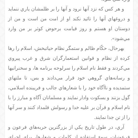
و هر كس كه نزد آنها نرود و آنها را بر ظلمشان ياري ننمايد
و دروغهاي آنها را تائيد نكند او از امت من است و من از
دوستان او هستم و روز قيامت برحوض كوثر بر من وارد
مي‌شود».
بهرحال، حكّام ظالم و ستمگر نظام حياتبخش، اسلام را رها
كرده از نظام و قوانين استعمارگران شرق و غرب پيروي
مي‌كردند و فقط نام اسلام را سرلوحه برنامه ها، و سخنرانيها
و رسانه‌هاي گروهي خود قرار مي‌دادند و بس، تا ملتهاي
ستمديده و ناآگاه خود را با شعارهاي جالب و فريبنده اسلامي،
گول بزنند و بسكوت وادار نمايند و مسلمانان آگاه و مبارز را با
نام اسلام و قرآن بر عليه خدا و رسولش قلمداد كنند و سر آنها
را از تن جدا نمايند.
آري، در طول تاريخ يكي از بزرگترين حربه‌هاي فرعون و
فرعونيان، سو‌ء استفاده از كلمات و شعارها، براي اجراي