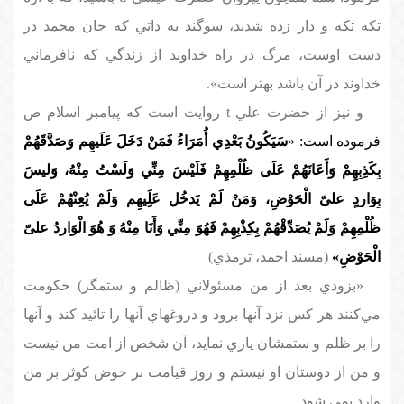
تكه تكه و دار زده شدند، سوگند به ذاتي كه جان محمد در
دست اوست، مرگ در راه خداوند از زندگي كه نافرماني
خداوند در آن باشد بهتر است».
و نيز از حضرت علي
t
روايت است كه پيامبر اسلام ص
فرموده است:
«
سَيَكُونُ بَعْدِي أُمَرَاءُ فَمَنْ دَخَلَ عَلَيهِم وَصَدَّقَهُمْ
بِكَذِبِهِمْ وَأَعَانَهُمْ عَلَى ظُلْمِهِمْ فَلَيْسَ مِنِّي وَلَسْتُ مِنْهُ، وَليسَ
بِوَاردٍ علىّ الْحَوْضِ، وَمَنْ لَمْ يَدخُل عَلَِيهِم وَلَمْ يُعِنْهُمْ عَلَى
ظُلْمِهِمْ وَلَمْ يُصَدِّقْهُمْ بِكِذْبِهِمْ فَهُوَ مِنِّي وَأَنَا مِنْهُ وَ هُوَ الْوَاردُ علىّ
الْحَوْضِ»
(مسند احمد، ترمذي)
«بزودي بعد از من مسئولاني (ظالم و ستمگر) حكومت
مي‌كنند هر كس نزد آنها برود و دروغهاي آنها را تائيد كند و آنها
را بر ظلم و ستمشان ياري نمايد، آن شخص از امت من نيست
و من از دوستان او نيستم و روز قيامت بر حوض كوثر بر من
وارد نمي شود.