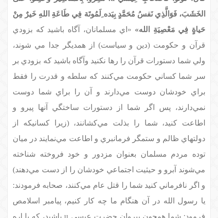
الخَشَبَ، فَوَالَّذِي نَفسُ مُحَمَّدٍ بِيَده ِلَمُوتَة فِي طَاعَةِ اللهِ خَيرٌ مِنْ
حَياةٍ فِي مَعْصِيَةِ الله»
«اي مسلمانان، آگاه باشيد كه بزودي
قرآن و حكومت (دين و سياست) از همديگر جدا مي شوند،
ولي شما دستورات قرآن را رها نكنيد وآگاه باشيد كه بزودي بر
سر شما كساني حكومت مي‌كنند كه سلطه و قدرت را فقط
براي خودشان دوست مي‌دارند و آن را براي شما دوست
نمي‌دارند، پس اگر شما از دستورات ساختگي آنها پيرو و
اطاعت كنيد، شما را بذلت مي‌كشانند، (زيرا كسانيكه از
دولتهاي ظالم و ستمگر فرمانبري و اطاعت مي‌نمايند در ميان
توده مردم مسلمان بعنوان مزدور و خود فروخته شناخته
مي‌شوند آبرو و حيثيت اجتماعي خودشان را از دست مي‌دهند)
و اگر نافرماني كنيد شما را قتل عام مي‌كنند، صحابه فرمودند:
يا رسول الله در آن هنگام ما چه كار كنيم، پيامبر اسلامص
فرمود: شما همچون پيروان حضرت عيسي
u
باشيد، كه با اره