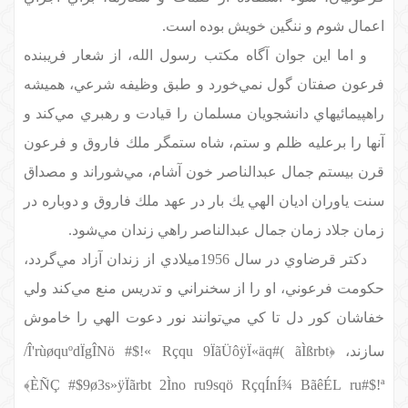
اعمال شوم و ننگين خويش بوده است.
و اما اين جوان آگاه مكتب رسول الله، از شعار فريبنده
فرعون صفتان گول نمي‌خورد و طبق وظيفه شرعي، هميشه
راهپيمائيهاي دانشجويان مسلمان را قيادت و رهبري مي‌كند و
آنها را برعليه ظلم و ستم، شاه ستمگر ملك فاروق و فرعون
قرن بيستم جمال عبدالناصر خون آشام، مي‌شوراند و مصداق
سنت ياوران اديان الهي يك بار در عهد ملك فاروق و دوباره در
زمان جلاد زمان جمال عبدالناصر راهي زندان مي‌شود.
دكتر قرضاوي در سال 1956ميلادي از زندان آزاد مي‌گردد،
حكومت فرعوني،
او
را از سخنراني و تدريس منع مي‌كند ولي
خفاشان كور دل تا كي مي‌توانند نور دعوت الهي را خاموش
/
Î
'
r
ù
ø
q
u
º
d
Ï
g
Î
N
ö
#
$
!
«
R
ç
q
u
9
Ï
ã
Ü
ô
ÿ
Ï
«
ä
q
#
(
ã
Ì
ß
r
b
t
سازند، ﴿
È
Ñ
Ç
#
$
9
ø
3
s
»
ÿ
Ï
ã
r
b
t
2
Ì
n
o
r
u
9
s
q
ö
R
ç
q
Í
n
Í
¾
B
ã
ê
É
L
r
u
#
$
!
ª
﴾