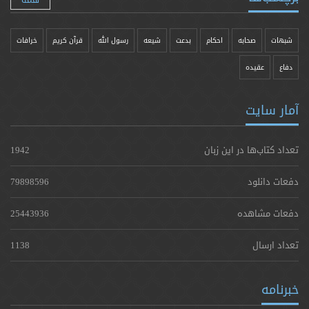
شبهات
صحابه
احکام
بدعت
شیعه
رسول الله
قرآن کریم
خرافات
دفاع
عقیده
آمار سایت
تعداد کتاب‌ها در این زبان
1942
دفعات دانلود
79898596
دفعات مشاهده
25443936
تعداد ارسال
1138
خبرنامه