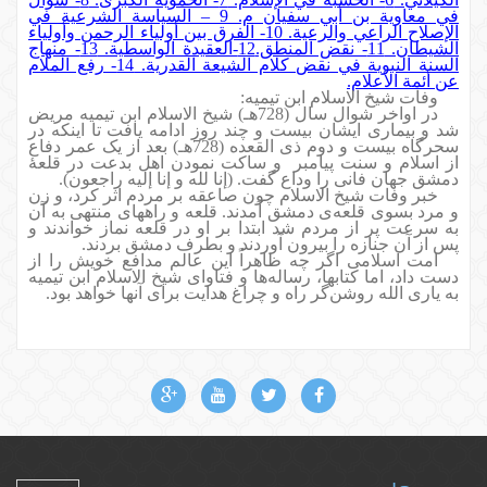
في معاوية بن أبي سفيان م. 9 – السياسة الشرعية في
الإصلاح الراعي والرعية. 10- الفرق بين أولياء الرحمن وأولياء
الشيطان. 11- نقض المنطق.12-العقيدة الواسطية. 13- منهاج
السنة النبوية في نقض كلام الشيعة القدرية. 14- رفع الملام
عن أئمة الأعلام.
وفات شیخ الاسلام ابن تیمیه:
در اواخر شوال سال (728هـ) شیخ الاسلام ابن تیمیه مریض
شد و بیماری ایشان بیست و چند روز ادامه یافت تا اینکه در
سحرگاه بیست و دوم ذی القعده (728هـ) بعد از یک عمر دفاع
از اسلام و سنت پیامبر
و ساکت نمودن اهل بدعت در
قلعۀ
دمشق جهان فانی را وداع گفت. (إنا لله و إنا إليه راجعون).
خبر وفات شیخ الاسلام چون صاعقه بر مردم اثر کرد، و زن
و مرد بسوی قلعه‌ی دمشق آمدند. قلعه و راههای منتهی به آن
به سرعت پر از مردم شد ابتدا بر او در قلعه نماز خواندند و
پس از آن جنازه را بیرون آوردند و بطرف دمشق بردند.
امت اسلامی اگر چه ظاهراً این عالم مدافع خویش را از
دست داد، اما کتابها، رساله‌ها و فتاوای شیخ الاسلام ابن تیمیه
به یاری الله روشن‌گر راه و چراغ هدایت برای آنها خواهد بود.