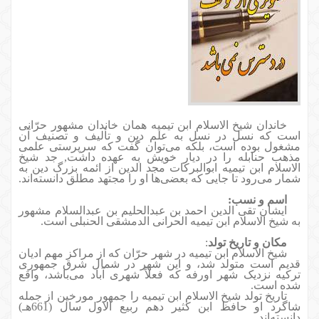
خاندان شیخ الاسلام ابن تیمیه همان خاندان مشهور حرّانی
است که نسل در نسل به علم دین و تألیف و تصنیف آن
مشغول بوده است، بلکه می‌توان گفت که سرپرستی علمی
مذهب حنابله را در دیار خویش به عهده داشت, جد شیخ
الاسلام ابن تیمیه ابوالبرکات مجد الدین از ا
ئم
ه بزرگ دین به
شمار می‌رود تا جایی که بعضی‌ها او را مجتهد مطلق دانسته‌اند.
اسم و نسب:
ایشان تقی الدین احمد بن عبدالحلیم بن عبدالسلام مشهور
به شیخ الاسلام ابن تیمیه الحرانی الدمشقی الحنبلی است.
مکان و تاریخ تولد
:
شیخ الاسلام ابن تیمیه در شهر حرّان که از مراکز مهم ادیان
قدیم است متولد شد، و این شهر در شمال شرق جمهوری
ترکیه نزدیک شهر اورفه که فعلاً شهرى آباد می‌باشد، واقع
شده است.
تاریخ تولد شیخ الاسلام ابن تیمیه را جمهور مورخین از جمله
شاگرد او حافظ ابن کثیر دهم ربیع الاول سال (661هـ)
دانسته‌اند.