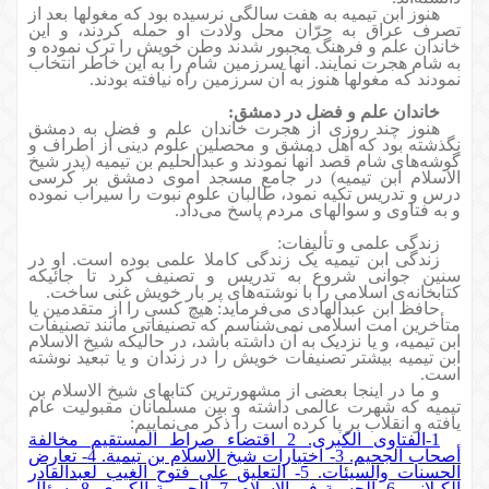
هنوز ابن تیمیه به هفت سالگی نرسیده بود که مغولها بعد از
تصرف عراق به حرّان محل ولادت او حمله كردند، و این
خاندان علم و فرهنگ مجبور شدند وطن خویش را ترک نموده و
به شام هجرت نمایند. آنها سرزمین شام را به این خاطر انتخاب
نمودند که مغولها هنوز به آن سرزمین راه نیافته بودند.
خاندان علم و فضل در دمشق:
هنوز چند روزی از هجرت خاندان علم و فضل به دمشق
نگذشته بود که اهل دمشق و محصلین علوم دینی از اطراف و
گوشه‌های شام قصد آنها نمودند و عبدالحلیم بن تیمیه (پدر شیخ
الاسلام ابن تیمیه) در جامع مسجد اموی دمشق بر کرسی
درس و تدریس تکیه نمود، طالبان علوم نبوت را سیراب نموده
و به فتاوی و سوالهای مردم پاسخ می‌داد.
زندگی علمی و تألیفات:
زندگی ابن تیميه یک زندگی کاملا علمی بوده است. او در
سنین جوانی شروع به تدریس و تصنیف کرد تا جائیکه
کتابخانه‌ی اسلامی را با نوشته‌های پر بار خویش غنی ساخت.
حافظ ابن عبدالهادی می‌فرمايد: هیچ کسی را از متقدمین یا
متأخرین امت اسلامی نمی‌شناسم که تصنیفاتی مانند تصنیفات
ابن تیمیه، و یا نزدیک به آن داشته باشد، در حالیکه شیخ الاسلام
ابن تیمیه بیشتر تصنیفات خویش را در زندان و يا تبعید نوشته
است.
و ما در اینجا بعضى از مشهورترین کتابهای شیخ الاسلام بن
تیمیه که شهرت عالمی داشته و بین مسلمانان مقبولیت عام
یافته و انقلاب بر پا کرده است را ذکر می‌نماييم:
1-الفتاوى الكبرى. 2 اقتضاء صراط المستقيم مخالفة
أصحاب الجحيم. 3- اختيارات شيخ الاسلام بن تيمية. 4- تعارض
الحسنات والسيئات. 5- التعليق على فتوح الغيب لعبدالقادر
الكيلاني. 6- الحسبة في الإسلام. 7- الحموية الكبرى. 8- سؤال