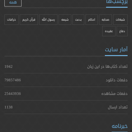
برچسب‌ها
همه
شبهات
صحابه
احکام
بدعت
شیعه
رسول الله
قرآن کریم
خرافات
دفاع
عقیده
آمار سایت
تعداد کتاب‌ها در این زبان
1942
دفعات دانلود
79857486
دفعات مشاهده
25443936
تعداد ارسال
1138
خبرنامه