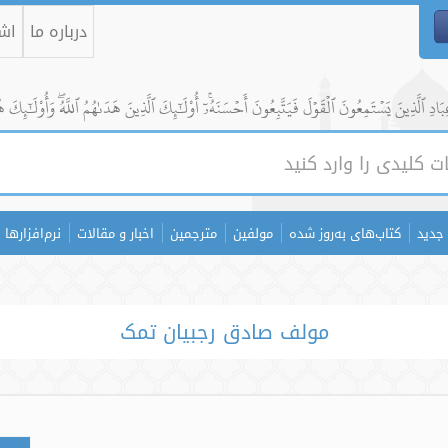
درباره ما
اشت
ادِ ٱلَّذِينَ يَسۡتَمِعُونَ ٱلۡقَوۡلَ فَيَتَّبِعُونَ أَحۡسَنَهُۥٓۚ أُوْلَٰٓئِكَ ٱلَّذِينَ هَدَىٰهُمُ ٱللَّهُۖ وَأُوْلَٰٓئِكَ ه
جدید
کتاب‌های به‌روز شده
مولفین
مترجمین
اخبار و مقالات
نرم‌افزارها
مولف صادق رجبیان تمک