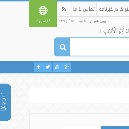
راک در خبرنامه
تماس با ما
فارسی
بروزرسانی در : چهارشنبه, 07 آبان 1399
ُمۡ أُوْلُواْ ٱلۡأَلۡبَٰبِ }
پژوهشیار