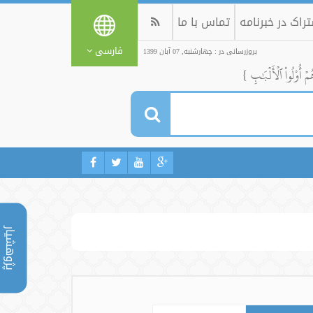
راک در خبرنامه
تماس با ما
فارسی
بروزرسانی در : چهارشنبه, 07 آبان 1399
ُمۡ أُوْلُواْ ٱلۡأَلۡبَٰبِ }
پژوهشیار