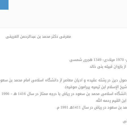
معرفی دکتر محمد بن عبدالرحمن العریفی
ز بازوان قبیله بنی خالد
شیخ الإسلام ابن تیمیه پیرامون صوفیه).
• ک
بن القیم رحمه الله.
در ریاض در سال 1411هـ 1991 م.
لی