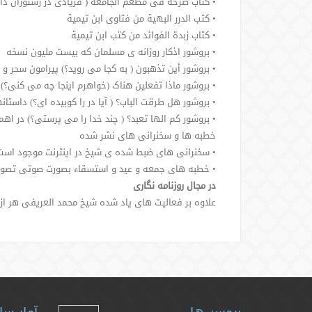
• کتاب صرخة فی مطعم الجامعة ( فریادی در رستوران دان
• کتب الدرر البهیة من فتاوی ابن تیمیة
• کتاب زبدة الفوائد من کتب ابن تیمیة
• بروشور اذکار روزانه ی مسلمان که بیست ملیون نسخه
• بروشور أین تذهبون ( به کجا می روید؟) پیرامون سحر
• بروشور ماذا تفعلین هناک (خواهرم اینجا چه می کنی؟
• بروشور هل طرقت الباب؟ ( آیا در را کوبیده ای؟) داستا
• بروشور کم الها تعبد؟ ( چند خدا را می پرستی؟) در اه
خطبه ها و سخنرانی های نشر شده
• سخنرانی های ضبط شده ی شیخ در اینترنت موجود است
• خطبه های جمعه و عید و استسقاء بصورت صوتی تصویر
در مجال روزنامه نگاری
علاوه بر فعالیت های یاد شده شیخ محمد العریفی هر از