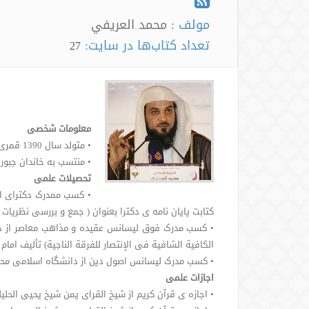
مولف :
محمد العريفي
تعداد کتاب‌ها در سایت:
27
معلومات شخصی
• متولد سال 1390 قمری- 1970 میلادی- 1349 هجری شمسی
• منتسب به خاندان جبور ا
تحصیلات علمی
کتابت پایان نامه ی دکترا بعنوان ( جمع و بررسی نظریات 
الکافیة الشافیة فی الإنتصار للفرقة الناجیة) تألیف امام ا
• کسب مدرک لیسانس اصول دین از دانشگاه اسلامی محمد بن سعود 
اجازات علمی
• اجازه ی قرآن کریم از شیخ القرای یمن شیخ یحیی الحلی