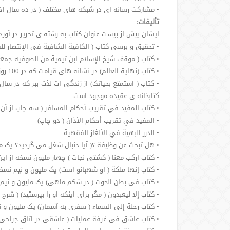
• مشارکت رسانه ای در شبکه های مختلف ( در ده سال اخی
تألیفات:
ایشان بیش از بیست عنوان کتاب به رشته ی تحریر در آو
• تحقیق و برسی کتاب ( الکافیة الشافیة فی الإنتصار لل
• کتاب ( موقف شیخ الإسلام ابن تیمیة من الصوفیه جمعا
• کتاب (نهایة العالم) در نشانه های قیامت که در 100 روز اول پس از چاپ کتاب بیش از 320 هزار نسخه ی آن بفروش رسید و گفتنی است این کتاب به زبان فارسی نیز ترجمه شده است.
کتابخانه ی عقیده موجود است.
• کتاب المفيد في تقريب أحكام المسافر ( سه چاپ از آ
• المفيد في تقريب أحكام الأذان ( دو چاپ)
• الدرر البهية في الألغاز الفقهية
• هل تبحث عن وظيفة ؟( آیا دنبال شغل می گردید؟ یک م
• کتاب ارکب معنا ( کشتی نجات ) چهار ملیون نسخه از ا
• کتاب إنها ملکة ( او شهبانو است) یک ملیون و نیم نسخ
• کتاب فی بطن الحوت ( در شکم ماهی) یک ملیون و نیم 
• کتاب إلا لیعبدون ( مگر برای اینکه او را بپرستید) ( شر
• کتاب رحلة إلی السماء ( سفری به آسمان) یک ملیون و 
• کتاب عاشق فی غرفة عملیات ( عاشقی در اتاق جراحی) پندهایی برای پزشکان و ب