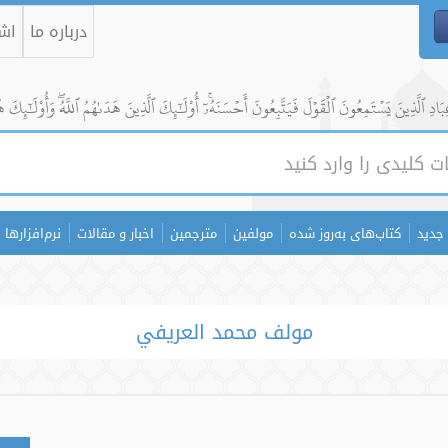
درباره ما
اشت
ادِ ٱلَّذِينَ يَسۡتَمِعُونَ ٱلۡقَوۡلَ فَيَتَّبِعُونَ أَحۡسَنَهُۥٓۚ أُوْلَٰٓئِكَ ٱلَّذِينَ هَدَىٰهُمُ ٱللَّهُۖ وَأُوْلَٰٓئِكَ ه
جدید
کتاب‌های به‌روز شده
مولفین
مترجمین
اخبار و مقالات
نرم‌افزارها
مولف محمد العريفي