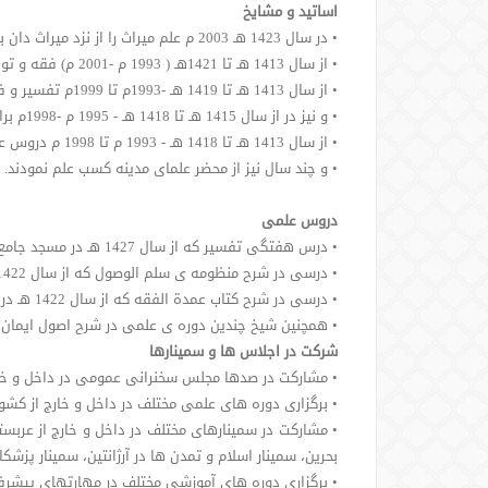
اساتید و مشایخ
• در سال 1423 هـ 2003 م علم میراث را از نزد میراث دان بزرگ دکتر عبدالکریم اللاحم فرا گرفتند
• از سال 1413 هـ تا 1421هـ ( 1993 م -2001 م) فقه و توحید و ادیان را نزد علامه دکتر عبدالله بن جبرین رحمه الله آموختند.
• از سال 1413 هـ تا 1419 هـ -1993م تا 1999م تفسیر و فقه را از علامه شیخ ابن باز رحمه الله فرا گرفتند.
• و نیز در از سال 1415 هـ تا 1418 هـ - 1995 م -1998م برای آموزش فقه نزد شیخ عبدالرحمن البراک زانوی تلمذ زدند.
• از سال 1413 هـ تا 1418 هـ - 1993 م تا 1998 م دروس عقیده را از شیخ عبدالله بن قعود فرا گرفتند.
• و چند سال نیز از محضر علمای مدینه کسب علم نمودند.
دروس علمی
• درس هفتگی تفسیر که از سال 1427 هـ در مسجد جامع الدخیل در شهر ریاض برگزار می شود و بین 400 تا 600 دانشجو درآن شرکت می کنند.
• درسی در شرح منظومه ی سلم الوصول که از سال 1422 هـ در مسجد جامع الحدیثی در شهر ریاض برگزار می شود.
• درسی در شرح کتاب عمدة الفقه که از سال 1422 هـ در مسجد جامع الدخیل در شهر ریاض برگزار می شد. و این دروس مؤقتا متوقف شده است.
• همچنین شیخ چندین دوره ی علمی در شرح اصول ایمان و 
شرکت در اجلاس ها و سمینارها
• مشارکت در صدها مجلس سخنرانی عمومی در داخل و خار
• برگزاری دوره های علمی مختلف در داخل و خارج از کشو
• مشارکت در سمینارهای مختلف در داخل و خارج از عربستا
بحرین، سمینار اسلام و تمدن ها در آرژانتین، سمینار پزشک
• برگزاری دوره های آموزشی مختلف در مهارتهای پیشرفت 