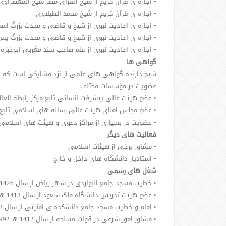
• اجازه ی قرآن کریم از شیخ القرای مصر شیخ المعصراوی
• اجازه ی قرآن کریم از شیخ محمد الطبلاوی
• اجازه ی احادیث نبوی از شیخ و قاضی و محدث بزرگ اسم
• اجازه ی احادیث نبوی از شیخ و قاضی و محدث بزرگ یمن
• اجازه ی احادیث نبوی از علم صاحب سند مغربی ابوخبزه
گواهی ها
شیخ دارنده گواهی های علمی از نزد مشایخی است که نز
عضویت در مؤسسات مختلف
• عضو هیئت عالی پیشرفت انسانی تابع مرکز رابطة العال
• عضو مجلس امنای هیئت عالی رسانه های اسلامی تابع م
• عضویت در بسیاری از مراکز دعوی و هیئت های اسلامی
فعالیت های دیگر
• مشاور برخی از هیئات اسلامی
• استادیار دانشگاه های داخل و خارج
شغل های رسمی
• خطیب مسجد جامع البواردی در شهر ریاض از سال 1426 هـ -2006 م تاکنون
• عضو هیئت تدریس دانشگاه ملک سعود از سال 1413 هـ- 1993 م تاکنون
• امام و خطیب مسجد جامع دانشکده ی امنیتی از سال 1413 ـ تا 1426 هـ (1993 -2006 م)
• مشاور امور شرعی در قوات مسلحه از سال 1412 هـ 1992 م