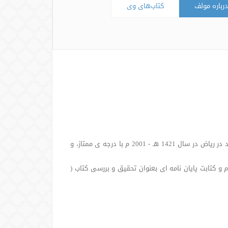
درباره مولف
کتاب‌های وی
• کسب ممدرک دکترای اصول دین در رشته عقیده و ادیان معاصر از دانشگاه اسلامی امام محمد بن سعود در ریاض در سال 1421 هـ - 2001 م با درجه ی ممتاز، و
سب مدرک فوق لیسانس عقیده و مذاهب معاصر از دانشگاه اسلامی محمد بن سعود در ریاض با درجه ممتاز در سال 1416 هـ - 1996 م و کتابت پایان نامه ای بعنوان تحقیق و بررسی کتاب (