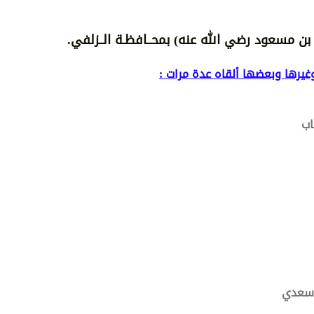
بن مسعود رضي الله عنه) بمحــافظـة الــزلفي.
يرها وبعضها ألقاه عدة مرات :