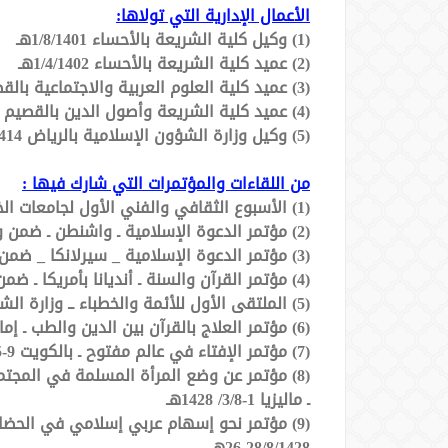
الأعمال الإدارية التي تولاها:
(1) وكيل كلية الشريعة بالأحساء 1/8/1401هـ
(2) عميد كلية الشريعة بالأحساء 1/4/1402هـ
(3) عميد كلية العلوم العربية والاجتماعية بالقصيم 19/11/1403هـ
(4) عميد كلية الشريعة وأصول الدين بالقصيم 21/11/1413هـ
(5) وكيل وزارة الشؤون الإسلامية بالرياض 25/4/1414هـ
من اللقاءات والمؤتمرات التي شارك فيها :
(1) الأسبوع الثقافي والفني الأول لجامعات الخليج ــ الكويت ــ رئيسا لوفد جامعة الإمام عام 1404هـ
(2) مؤتمر الدعوة الإسلامية ـ واشنطن ـ ضمن وفد جامعة الإمام عام 1411هـ
(3) مؤتمر الدعوة الإسلامية _ سيرلانكا _ ضمن وفد جامعة الإمام محمد بن سعود ــ عام 1412هـ
(4) مؤتمر القرآن والسنة ـ أنديانا بأمريكا ـ ضمن وفد جامعة الإمام ــ عام 1413هـ
(5) الملتقى الأول للأئمة والخطباء ــ وزارة الشؤون الإسلامية بالرياض ــ عام1414هـ
(6) مؤتمر العلاج بالقرآن بين الدين والطب ـ إمارة أبو ظبي بدولة الإمارات ـ 22-24/3/ 1428هـ
(7) مؤتمر الإفتاء في عالم مفتوح ـ بالكويت 9-11/5/ 1428هـ
(8) مؤتمر عن وضع المرأة المسلمة في المجتمعات الإسلامية المعاصرة ـ كوالامبور
ـ ماليزيا 1-3/8/ 1428هـ
(9) مؤتمر نحو إسهام عربي إسلامي في الحضارة الإنسانية المعاصرة ـ عمان ـ الأردن
26-28/8/1428هـ