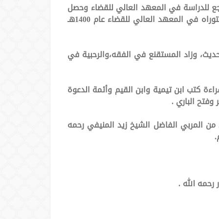
رجع للدراسة في المعهد العالي للقضاء وحصل
على الماجستير عام 1399هـ وكان بحثه بعنوان خيارا المجلس والعيب في الفقه الإسلامي ثم واصل وسجل الدكتوراه في المعهد العالي للقضاء عام 1400هـ
وحيد، وعمدة الأحكام في الحديث، وزاد المستقنع في الفقه،والرحبية في
عقيل العقيلي حيث درس عليه منذ عام 1387هـ وكان يحثه على قراءة كتب ابن تيمية وابن القيم وأئمة الدعوة
وفتح الباري .
 من المربي الفاضل الشيخ زيد المنيفي رحمه
.
رحمه الله .