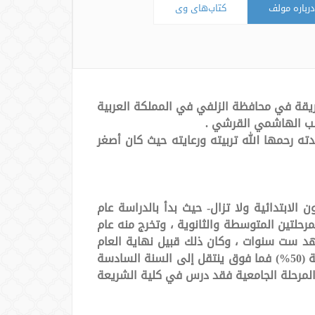
درباره مولف
کتاب‌های وی
عريقة في محافظة الزلفي في المملكة العربية
الب الهاشمي القرشي .
تولت والدته رحمها الله تربيته ورعايته حيث كان أصغر
الابتدائية ولا تزال- حيث بدأ بالدراسة عام
الزلفي لدراسة المرحلتين المتوسطة والثانوية ، وتخرج منه عام
معهد ست سنوات ، وكان ذلك قبيل نهاية العام
الدراسي بشهرين، وحدد النظام أن من يحصل على نسبة (80%) فما فوق ينتقل إلى الكلية ومن يحصل على نسبة (50%) فما فوق ينتقل إلى السنة السادسة
المرحلة الجامعية فقد درس في كلية الشريعة