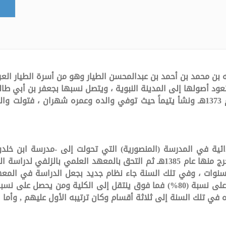
ه بن محمد بن أحمد بن عبدالمحسن الطيار وهو من أسرة الطيار ال
عود أصولها إلى المدينة النبوية ، ويتصل نسبها بجعفر بن أبي ط
ولد في الزلفي عام 1373هـ ونشأ يتيماً حيث توفي والده وعمره شهران ، ف
ائية في المدرسة (المنصورية) التي تحولت إلى -مدرسة ابن خلدون 
1379هـ- 1380هـ وتخرج منها عام 1385هـ ثم التحق بالمعهد العلمي ب
سة خمس سنوات ، وفي تلك السنة جاء نظام جديد بجعل الدراسة في ال
ي تلك السنة إلى ثلاثة أقسام وكان ترتيبه الأول عليهم , وأما 