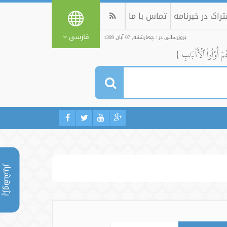
راک در خبرنامه
تماس با ما
فارسی
بروزرسانی در : چهارشنبه, 07 آبان 1399
ُمۡ أُوْلُواْ ٱلۡأَلۡبَٰبِ }
پژوهشیار