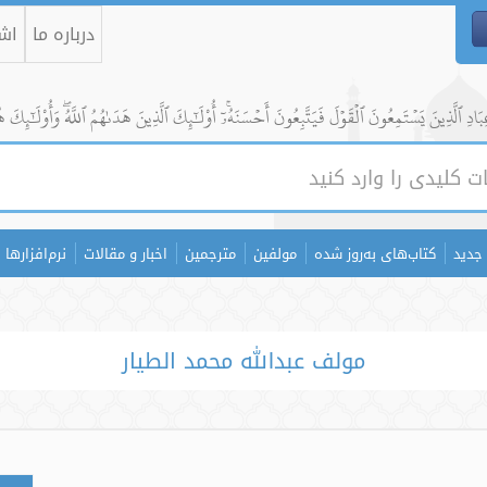
درباره ما
اشت
ادِ ٱلَّذِينَ يَسۡتَمِعُونَ ٱلۡقَوۡلَ فَيَتَّبِعُونَ أَحۡسَنَهُۥٓۚ أُوْلَٰٓئِكَ ٱلَّذِينَ هَدَىٰهُمُ ٱللَّهُۖ وَأُوْلَٰٓئِكَ ه
جدید
کتاب‌های به‌روز شده
مولفین
مترجمین
اخبار و مقالات
نرم‌افزارها
مولف عبدالله محمد الطیار