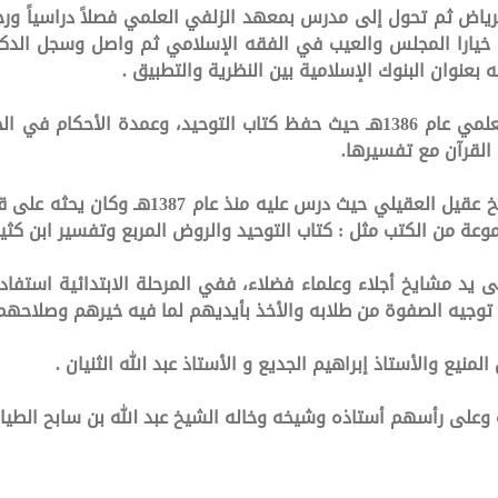
رياض ثم تحول إلى مدرس بمعهد الزلفي العلمي فصلاً دراسياً و
كانت بداية طلبه للعلم منذ دخولـه المعهد العلمي عام 1386هـ حيث حفظ كتاب الت
 القرآن مع تفسيرها.
وكان أول شيوخه خارج الدراسة النظامية الشيخ 
وعة من الكتب مثل : كتاب التوحيد والروض المربع وتفسير ابن كثير 
ى يد مشايخ أجلاء وعلماء فضلاء، ففي المرحلة الابتدائية استفاد
ى توجيه الصفوة من طلابه والأخذ بأيديهم لما فيه خيرهم وصلاحهم
المنيع والأستاذ إبراهيم الجديع و الأستاذ عبد الله الثنيان .
على رأسهم أستاذه وشيخه وخاله الشيخ عبد الله بن سابح الطيار 