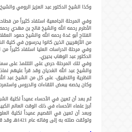
وكذا الشيخ الدكتور عبد العزيز الرومي والشيخ
وفي المرحلة الجامعية استفاد كثيراً من فطاح
الأطرم رحمه الله والشيخ فالح بن مهدي رحمه ا
الفتاح أبو غدة رحمه الله والشيخ حمود العقلا
من الأزهريين الذين كانوا يدرسون في كلية ال
وفي مرحلة الدراسات العليا استفاد كثيراً من 
الدكتور عبد الوهاب بحيري.
وفي تلك المرحلة حرص على التتلمذ على سماحة 
والشيخ عبد الله الغديان وقد قرأ عليهم نماذ
النظرية والتطبيق- على كل من الشيخ عبد الله
وكان يخصه ببعض اللقاءات والدروس واستمرت علاقت
أبرز علماء الأحساء في ذلك الوقت العالم الكبير
وتوثقت صلته به إلى وفاته عام 1421هـ وقد قرأ عليه مجموعة من الكتب رحمه الله رحمة واسعة .