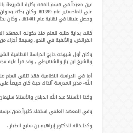
عين معيداً في قسم الفقه بكلية الشريعة بال
وحصل عليها في نهاية عام 1401هـ ، وكان بحثه بعنوان البنوك الإسلامية بين النظرية والتطبيق .
الفرائض، والألفية في النحو، وسبعة أجزاء من
والشيخ ابن باز والشنقيطي , وقد قرأ عليه مجم
أما في الدراسة النظامية فقد تلقى العلم عل
الله- مدير المدرسة آنذاك حيث كان حريصاً عل
وكذا الأستاذ عبد الله الدبلان والأستاذ سليمان 
وفي المعهد العلمي استفاد كثيراً ممن درسه و
وكذا خاله الدكتور إبراهيم بن سابح الطيار .