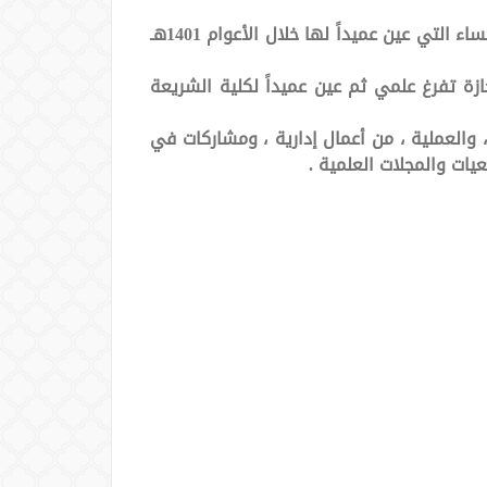
بدأ معيداً في كلية الشريعة بالرياض ثم محاضراً ثم أستاذاً مساعداً في كلية الشريعة والدراسات الإسلامية بالأحساء التي عين عميداً لها خلال الأعوام 1401هـ
تماعية بالقصيم من ذي الحجة عام 1403هـ إلى 1410هـ وبعدها أخذ إجازة تفرغ علمي ثم عين عميداً لكلية الشريعة
، والعملية ، من أعمال إدارية ، ومشاركات في
يات والمجلات العلمية .