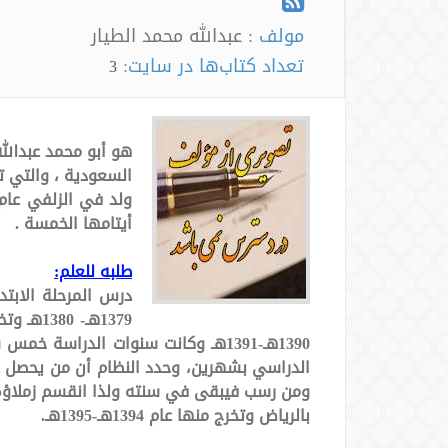
مولف :
عبدالله محمد الطیار
تعداد کتاب‌ها در سایت:
3
هو أبو محمد عبدالل
السعودية ، والتي ت
أيتامها الخمسة .
طلبه للعلم:
درس المرحلة الابتد
1390هـ-1391هـ وكانت سنوات الدرا
ومن رسب فيبقى في سنته ولذا انقسم زملاؤه ف
بالرياض وتخرج منها عام 1394هـ-1395هـ.