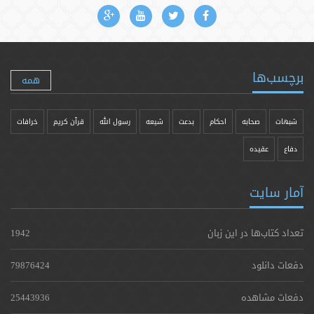
برچسب‌ها
همه
شبهات
صحابه
احکام
بدعت
شیعه
رسول الله
قرآن کریم
خرافات
دفاع
عقیده
آمار سایت
تعداد کتاب‌ها در این زبان
1942
دفعات دانلود
79876424
دفعات مشاهده
25443936