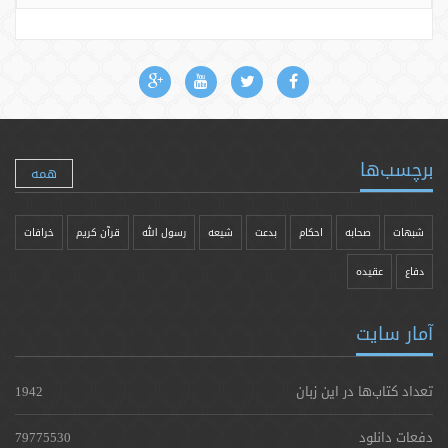
برچسب‌ها
همه
شبهات
صحابه
احکام
بدعت
شیعه
رسول الله
قرآن کریم
خرافات
دفاع
عقیده
آمار سایت
تعداد کتاب‌ها در این زبان
1942
دفعات دانلود
79775530