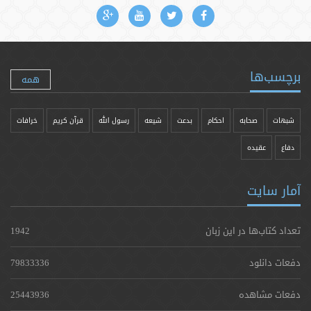
برچسب‌ها
همه
شبهات
صحابه
احکام
بدعت
شیعه
رسول الله
قرآن کریم
خرافات
دفاع
عقیده
آمار سایت
تعداد کتاب‌ها در این زبان
1942
دفعات دانلود
79833336
دفعات مشاهده
25443936