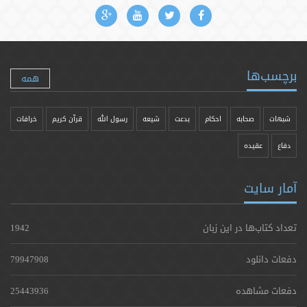
برچسب‌ها
همه
شبهات
صحابه
احکام
بدعت
شیعه
رسول الله
قرآن کریم
خرافات
دفاع
عقیده
آمار سایت
تعداد کتاب‌ها در این زبان
1942
دفعات دانلود
79947908
دفعات مشاهده
25443936