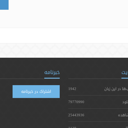
یت
خبرنامه
‌ها در این زبان
1942
اشتراک در خبرنامه
لود
79770990
اهده
25443936