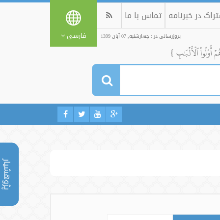
راک در خبرنامه
تماس با ما
فارسی
بروزرسانی در : چهارشنبه, 07 آبان 1399
ُمۡ أُوْلُواْ ٱلۡأَلۡبَٰبِ }
پژوهشیار