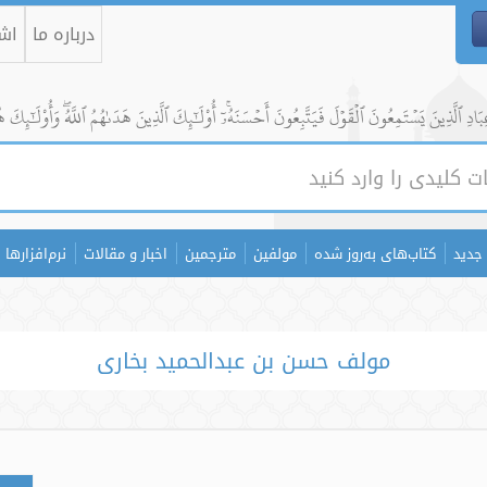
درباره ما
اشت
ادِ ٱلَّذِينَ يَسۡتَمِعُونَ ٱلۡقَوۡلَ فَيَتَّبِعُونَ أَحۡسَنَهُۥٓۚ أُوْلَٰٓئِكَ ٱلَّذِينَ هَدَىٰهُمُ ٱللَّهُۖ وَأُوْلَٰٓئِكَ ه
جدید
کتاب‌های به‌روز شده
مولفین
مترجمین
اخبار و مقالات
نرم‌افزارها
مولف حسن بن عبدالحمید بخاری