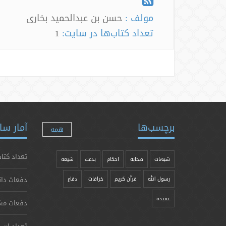
مولف :
حسن بن عبدالحمید بخاری
تعداد کتاب‌ها در سایت:
1
برچسب‌ها
آمار سا
همه
تعداد کتاب
شبهات
صحابه
احکام
بدعت
شیعه
دفعات دان
رسول الله
قرآن کریم
خرافات
دفاع
عقیده
دفعات مش