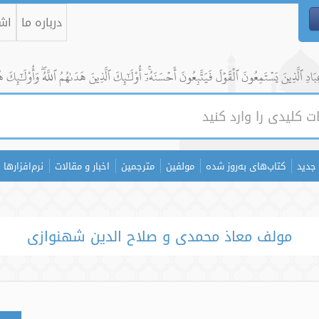
درباره ما
اشت
ادِ ٱلَّذِينَ يَسۡتَمِعُونَ ٱلۡقَوۡلَ فَيَتَّبِعُونَ أَحۡسَنَهُۥٓۚ أُوْلَٰٓئِكَ ٱلَّذِينَ هَدَىٰهُمُ ٱللَّهُۖ وَأُوْلَٰٓئِكَ ه
جدید
کتاب‌های به‌روز شده
مولفین
مترجمین
اخبار و مقالات
نرم‌افزارها
مولف معاذ محمدی و صلاح الدین شهنوازی