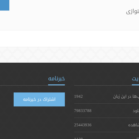
وازی
یت
خبرنامه
‌ها در این زبان
1942
اشتراک در خبرنامه
لود
79833788
اهده
25443936