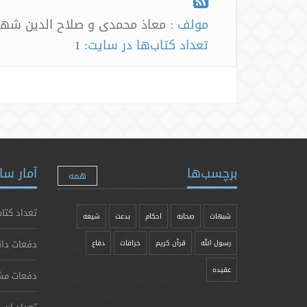
مولف :
معاذ محمدی و صلاح الدین شهن
تعداد کتاب‌ها در سایت:
1
برچسب‌ها
آمار سا
همه
تعداد کتاب
شبهات
صحابه
احکام
بدعت
شیعه
دفعات دان
رسول الله
قرآن کریم
خرافات
دفاع
عقیده
دفعات مش