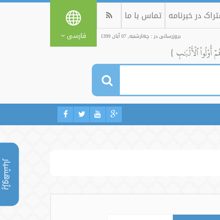
راک در خبرنامه
تماس با ما
فارسی
بروزرسانی در : چهارشنبه, 07 آبان 1399
ُمۡ أُوْلُواْ ٱلۡأَلۡبَٰبِ }
پژوهشیار