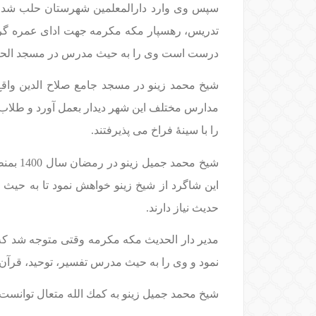
سپس
تدریس، رهسپار مکه مکرمه جهت ادای عمره گردید 
درست است وی را به حیث مدرس در مسجد الحرام 
شیخ محمد زینو در مسجد جامع صلاح الدین وا
مدارس مختلف این شهر دیدار بعمل آورد و طلاب ع
را با سینۀ فراخ می پذیرفتند.
شیخ مح
این شاگرد از شیخ زینو خواهش نمود تا به حیث
حدیث نیاز دارند.
مدیر دار الحدیث مكه مكرمه وقتی متوجه شد که ش
نمود و وی را به حیث مدرس تفسیر، توحید، قرآن 
شیخ محمد جمیل زینو به كمك الله متعال توانست 