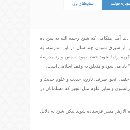
درباره مولف
کتاب‌های وی
ل زینو در شهرستان حلب سوریه در سال 1925م برابر با تاریخ 1344هـ به دنيا آمد. هنگامی که شیخ رحمه الله به سن ده
 از سپری نمودن چند سال در این مدرسه، به
ریم را با تجوید حفظ نمود، سپس وارد مدرسۀ
" یاد می شود و متعلق به وقف اسلامی است.
نفی، نحو، صرف، تاریخ، حدیث و علوم حدیث و
انسوی و سایر علوم مثل الجبر که مسلمانان در
د به دانشگاه الازهر مصر فرستاده شوند لیکن شیخ به دلایل