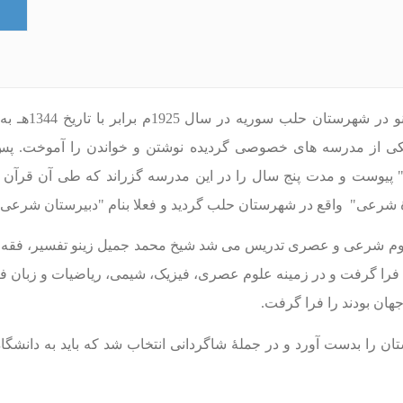
شیخ محمد جمی
کی از مدرسه های خصوصی گردیده نوشتن و خواندن را آموخت. پس
 پیوست و مدت پنج سال را در این مدرسه گزراند که طی آن قرآن ک
ۀ شرعی"
واقع در شهرستان حلب
گردید
و فعلا بنام "دبیرستان شرعی
وم شرعی و عصری تدریس می شد شیخ محمد جمیل زینو تفسیر، فقه ح
فرا گرفت و در زمينه علوم عصری، فیزیک، شیمی، ریاضیات و زبان فر
هان بودند را فرا گرفت.
زینو در سال 1948 ديپلم دبیرستان را بدست آورد و در جملۀ شاگردانی انتخاب شد که بای