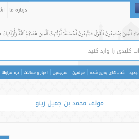
درباره ما
اشت
ادِ ٱلَّذِينَ يَسۡتَمِعُونَ ٱلۡقَوۡلَ فَيَتَّبِعُونَ أَحۡسَنَهُۥٓۚ أُوْلَٰٓئِكَ ٱلَّذِينَ هَدَىٰهُمُ ٱللَّهُۖ وَأُوْلَٰٓئِكَ ه
جدید
کتاب‌های به‌روز شده
مولفین
مترجمین
اخبار و مقالات
نرم‌افزارها
مولف محمد بن جمیل زینو