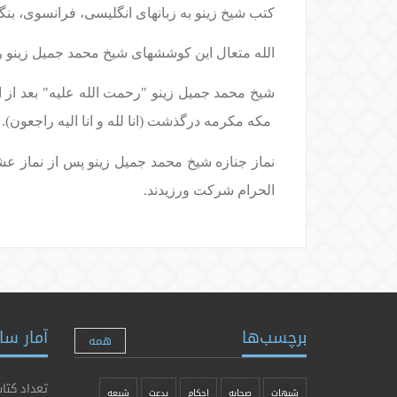
کتب شیخ زینو به زبانهای انگلیسی، فرانسوی، بنگ
الله متعال این کوششهای شیخ محمد جمیل زینو را
شیخ محمد جمیل زینو "رحمت الله علیه" بعد از
ا
مكه مكرمه درگذشت (انا لله و انا الیه راجعون).
نماز جنازه شیخ محمد جمیل زینو پس از نماز عشا
الحرام شرکت ورزيدند.
برچسب‌ها
آمار سا
همه
تعداد کتاب
شبهات
صحابه
احکام
بدعت
شیعه