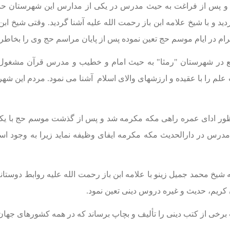
و با شیخ علامه ابن باز رحمت الله علیه آشنا گردید. وقتی شیخ ابن 
در ایام موسم حج تعین نموده پس از پایان مراسم حج وی را بخاطر 
قع در شهرستان "رمثا" به حیث امام و خطیب و مدرس قرآن مشغو
لم را با عقیده و ارزشهای والای اسلام
آشنا می نمود. مردم این شه
مد جمیل زینو در رمضان سال 1400 بمنظور ادای عمره راهی مکه مکرمه شد و پس از گذشت 
 مدرس در دارالحدیث مكه مكرمه ایفای وظیفه نماید زیرا به وجود ا
یخ محمد جمیل زینو با علامه ابن باز رحمت الله علیه روابط دوستان
کریم، حدیث و غیره دروس دینی تعین نمود.
برخی از کتب دينى را تألیف و بچاپ برساند که در همه کشورهای جهان