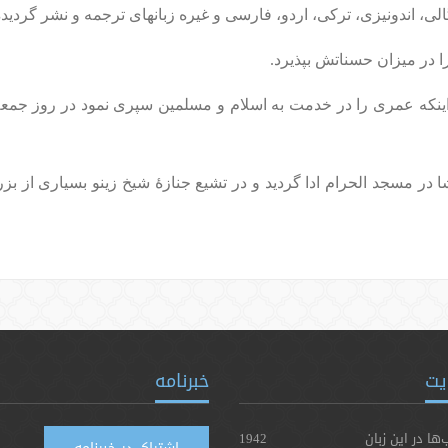
الی، اندونیزی، ترکی، اردو، فارسی و غیره زبانهای ترجمه و نشر گردید
 در میزان حسناتش بپذیرد.
ینکه عمری را در خدمت به اسلام و مسلمین سپری نمود در
روز جمعه 29/10/1431هـ در سن هشتاد و هفت
 در مسجد الحرام ادا گردید و در تشیع جنازۀ شیخ زینو بسیاری از بزر
یت
خبرنامه
‌ها در این زبان
1942
اشتراک در خبرنامه