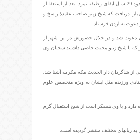
وی وارد دارالمعلمین شهرستان حلب شد و پس از فراغت به حیث مدرس در یکی از مدارس این شهرستان حدود 29 سال ایفای وظیفه نمود. بعد از استعفا از
باز
دریافت که شیخ زینو صاحب عقیدۀ راسخ و
دعوت به اردن فرستاد.
ل دعوت شد و در خلال حضورش در این شهر از
ر که با شیخ زینو محبت خاصی داشتند سخنان وی
موسم حج با یکی از شاگردان دار الحدیث مكه مكرمه آشنا شد.
ستادى ورزیده مثل ايشان به ویژه متخصص علوم
ه دارد و با وی همفکر است از شیخ استقبال گرم
 به زبانهای مختلف منتشر گردیده است.