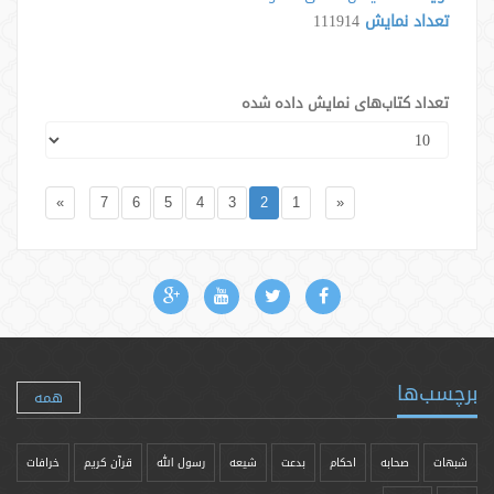
تعداد نمایش
111914
تعداد کتاب‌های نمایش داده شده
»
7
6
5
4
3
2
1
«
برچسب‌ها
همه
شبهات
صحابه
احکام
بدعت
شیعه
رسول الله
قرآن کریم
خرافات