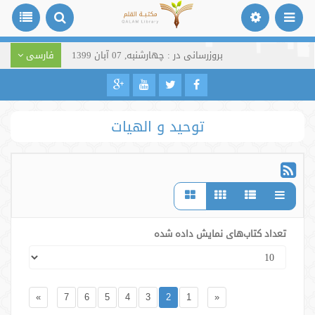
بروزرسانی در : چهارشنبه, 07 آبان 1399
فارسی
توحید و الهیات
تعداد کتاب‌های نمایش داده شده
»
7
6
5
4
3
2
1
«