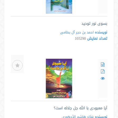
بسوی نور توحید
نویسنده
احمد بن حجر آل بطامی
تعداد نمایش
103290
آیا معبودی با الله جل جلاله است؟
نویسنده
فؤاد هاشم الأجهوری