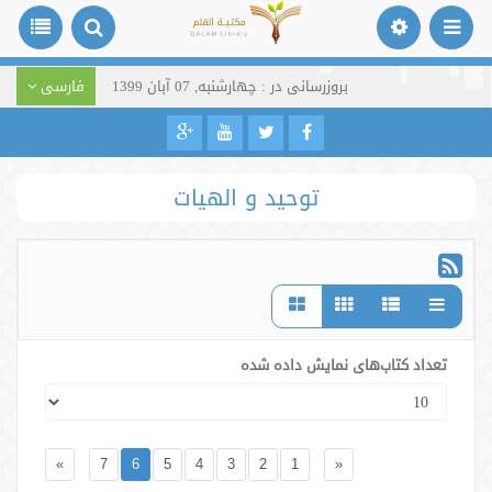
بروزرسانی در : چهارشنبه, 07 آبان 1399
فارسی
توحید و الهیات
تعداد کتاب‌های نمایش داده شده
»
7
6
5
4
3
2
1
«