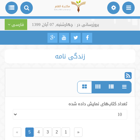
بروزرسانی در : چهارشنبه, 07 آبان 1399
فارسی
زندگی نامه
تعداد کتاب‌های نمایش داده شده
»
5
4
3
2
1
«