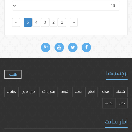
»
5
4
3
2
1
«
برچسب‌ها
همه
شبهات
صحابه
احکام
بدعت
شیعه
رسول الله
قرآن کریم
خرافات
دفاع
عقیده
آمار سایت