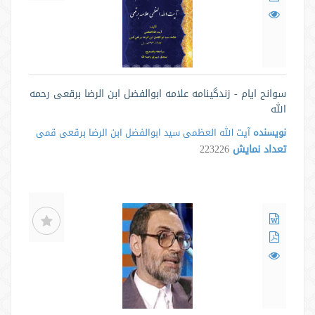
سوانح ایام - زندگینامه علامه ابوالفضل ابن الرضا برقعی رحمه
الله
نویسنده
آیت الله العظمی سید ابوالفضل ابن الرضا برقعی قمی
تعداد نمایش
223226