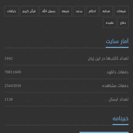
شبهات
صحابه
احکام
بدعت
شیعه
رسول الله
قرآن کریم
خرافات
دفاع
عقیده
آمار سایت
تعداد کتاب‌ها در این زبان
1942
دفعات دانلود
79811669
دفعات مشاهده
25443936
تعداد ارسال
1138
خبرنامه