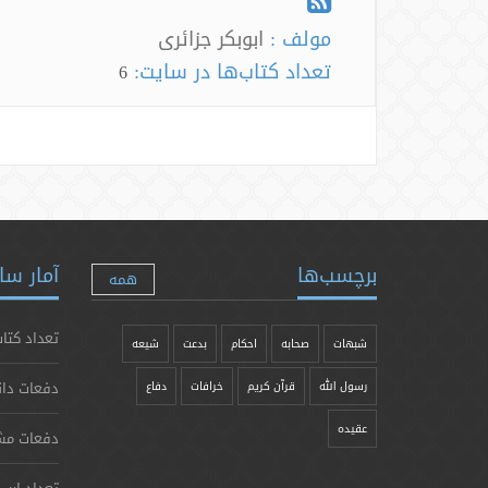
مولف :
ابوبکر جزائری
تعداد کتاب‌ها در سایت:
6
برچسب‌ها
آمار سا
همه
تعداد کتاب
شبهات
صحابه
احکام
بدعت
شیعه
دفعات دان
رسول الله
قرآن کریم
خرافات
دفاع
عقیده
دفعات مش