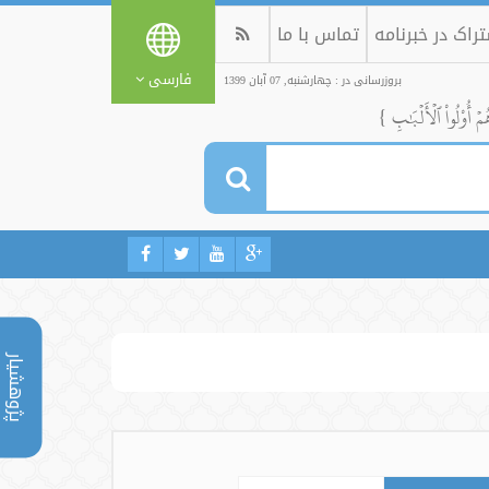
راک در خبرنامه
تماس با ما
فارسی
بروزرسانی در : چهارشنبه, 07 آبان 1399
ُمۡ أُوْلُواْ ٱلۡأَلۡبَٰبِ }
پژوهشیار