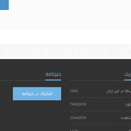
یت
خبرنامه
‌ها در این زبان
1942
اشتراک در خبرنامه
لود
79882059
اهده
25443936