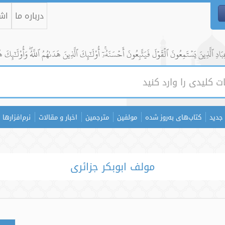
درباره ما
اشت
ادِ ٱلَّذِينَ يَسۡتَمِعُونَ ٱلۡقَوۡلَ فَيَتَّبِعُونَ أَحۡسَنَهُۥٓۚ أُوْلَٰٓئِكَ ٱلَّذِينَ هَدَىٰهُمُ ٱللَّهُۖ وَأُوْلَٰٓئِكَ ه
جدید
کتاب‌های به‌روز شده
مولفین
مترجمین
اخبار و مقالات
نرم‌افزارها
مولف ابوبکر جزائری