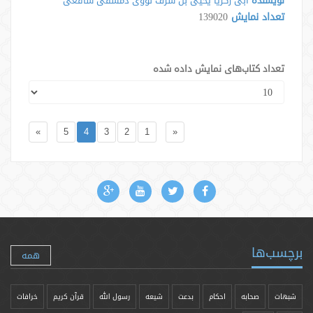
نویسنده
ابی زکریا یحیی بن شرف نووی دمشقی شافعی
تعداد نمایش
139020
تعداد کتاب‌های نمایش داده شده
»
5
4
3
2
1
«
برچسب‌ها
همه
شبهات
صحابه
احکام
بدعت
شیعه
رسول الله
قرآن کریم
خرافات