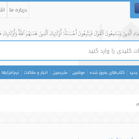
درباره ما
اشت
ادِ ٱلَّذِينَ يَسۡتَمِعُونَ ٱلۡقَوۡلَ فَيَتَّبِعُونَ أَحۡسَنَهُۥٓۚ أُوْلَٰٓئِكَ ٱلَّذِينَ هَدَىٰهُمُ ٱللَّهُۖ وَأُوْلَٰٓئِكَ ه
جدید
کتاب‌های به‌روز شده
مولفین
مترجمین
اخبار و مقالات
نرم‌افزارها
ی