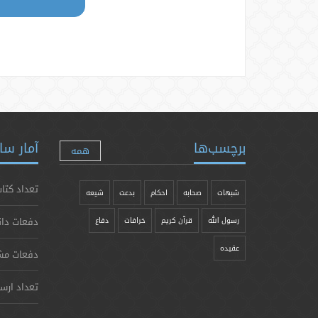
برچسب‌ها
آمار سا
همه
تعداد کتاب
شبهات
صحابه
احکام
بدعت
شیعه
دفعات دان
رسول الله
قرآن کریم
خرافات
دفاع
عقیده
دفعات مش
تعداد ارس