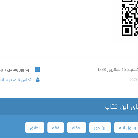
ه, 15 شهریور 1388
به روز رسانی :
چهارش
297/
تماس با مدیر سایت 
ای این کتاب
رسول الله
ابن حجر
احکام
فقه
اخلاق