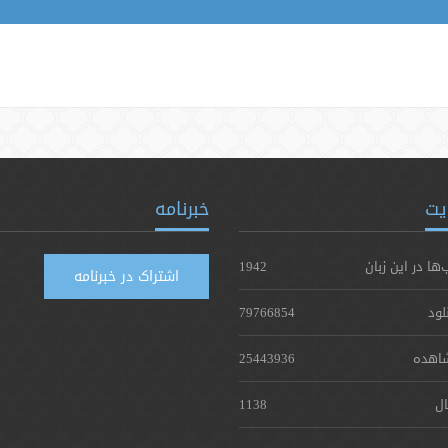
یت
خبرنامه
‌ها در این زبان
1942
اشتراک در خبرنامه
لود
79766854
اهده
25443936
ال
1138