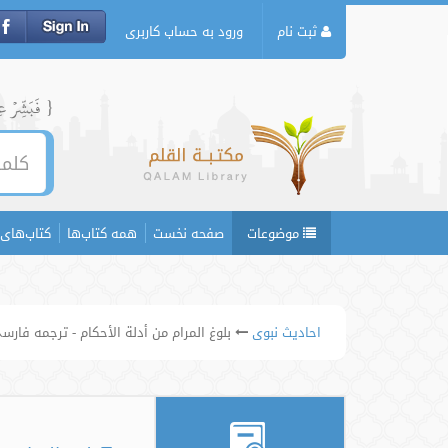
ثبت نام
ورود به حساب کاربری
{ فَبَشِّرۡ عِبَ
موضوعات
صفحه نخست
همه کتاب‌ها
کتاب‌های 
احادیث نبوی
بلوغ المرام من أدلة الأحکام - ترجمه فارس