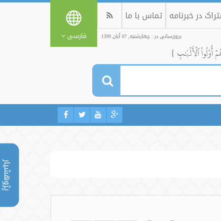
راک در خبرنامه
تماس با ما
فارسی
بروزرسانی در : چهارشنبه, 07 آبان 1399
ُمۡ أُوْلُواْ ٱلۡأَلۡبَٰبِ }
پژوهشیار