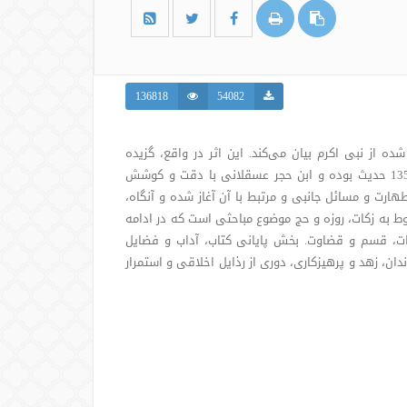
136818
54082
ه از نبی اکرم بیان می‌کند. این اثر در واقع، گزیده
احادیثِ صحاح سته و 9 کتاب حدیثی دیگر است که بالغ بر 1358 حدیث بوده و ابن حجر عسقلانی با دقت و کوشش
طهارت و مسائل جانبی و مرتبط با آن آغاز شده و آنگاه،
ط به زکات، روزه و حج موضوع مباحثی است که در ادامه
نایات، قسم و قضاوت. بخش پایانی کتاب، آداب و فضایل
ن، زهد و پرهیزکاری، دوری از رذایل اخلاقی و استمرار