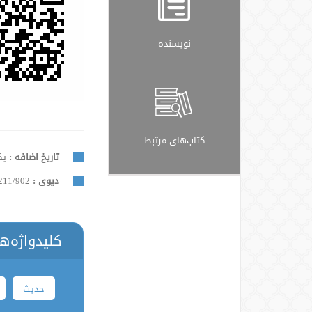
نویسنده
کتاب‌های مرتبط
تاریخ اضافه :
یکشنب
دیوی :
211/902
کلیدواژه‌ه
حدیث