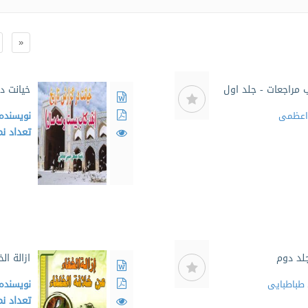
«
 مراجعات - جلد اول
خیانت د
 اعظمی
نویسنده
تعداد ن
جلد دوم
ازالة ال
باطبایی
نویسنده
تعداد ن