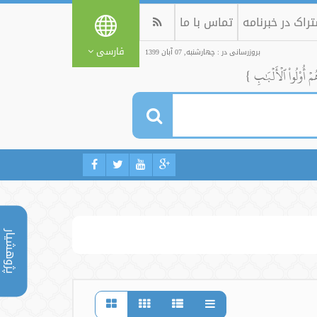
راک در خبرنامه
تماس با ما
فارسی
بروزرسانی در : چهارشنبه, 07 آبان 1399
ُمۡ أُوْلُواْ ٱلۡأَلۡبَٰبِ }
پژوهشیار