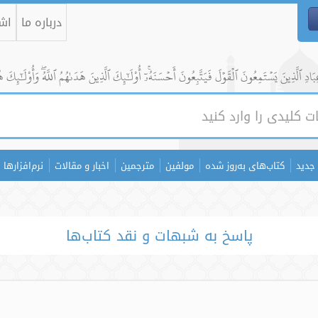
درباره ما
اشت
ادِ ٱلَّذِينَ يَسۡتَمِعُونَ ٱلۡقَوۡلَ فَيَتَّبِعُونَ أَحۡسَنَهُۥٓۚ أُوْلَٰٓئِكَ ٱلَّذِينَ هَدَىٰهُمُ ٱللَّهُۖ وَأُوْلَٰٓئِكَ ه
جدید
کتاب‌های به‌روز شده
مولفین
مترجمین
اخبار و مقالات
نرم‌افزارها
پاسخ به شبهات و نقد کتاب‌ها