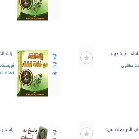
خلفاء - جلد دوم
ازالة ال
دث دهلوی
نویسنده
تعداد ن
اب المراجعات سید
پاسخ به