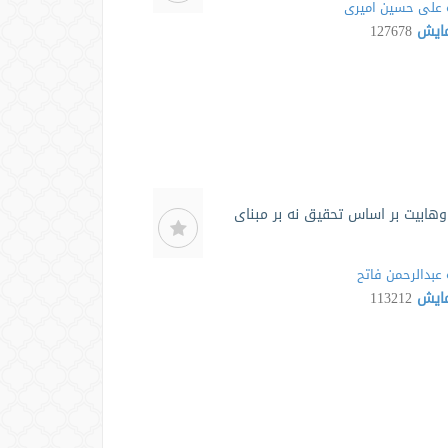
علی حسین امیری
مایش
127678
هابیت بر اساس تحقیق نه بر مبنای
عبدالرحمن فاتح
مایش
113212