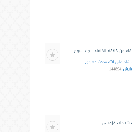
خفاء عن خلافة الخلفاء - جلد سوم
شاه ولی الله محدث دهلوی
مایش
144894
 شبهات قزوینی