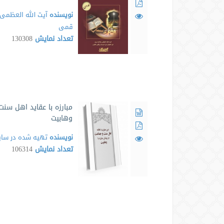
نویسنده
آیت الله العظمی 
قمی
تعداد نمایش
130308
مبارزه با عقايد اهل سنت
وهابيت
نویسنده
تهیه شده در سایت
تعداد نمایش
106314