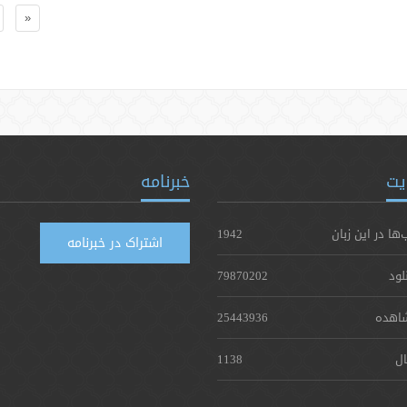
«
یت
خبرنامه
‌ها در این زبان
1942
اشتراک در خبرنامه
لود
79870202
اهده
25443936
ال
1138