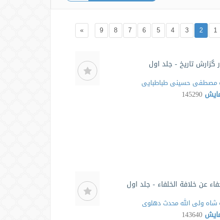
»
9
8
7
6
5
4
3
2
1
ر گزارش تاریخ - جلد اول
مصطفی حسینی طباطبایی
مایش
145290
خفاء عن خلافة الخلفاء - جلد اول
شاه ولی الله محدث دهلوی
مایش
143640