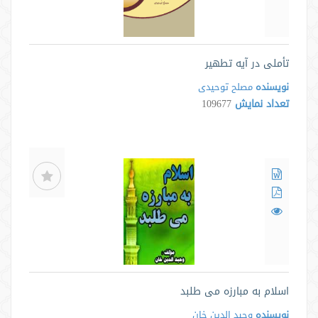
تأملی در آیه تطهیر
نویسنده
مصلح توحیدی
تعداد نمایش
109677
اسلام به مبارزه می طلبد
نویسنده
وحید الدین خان