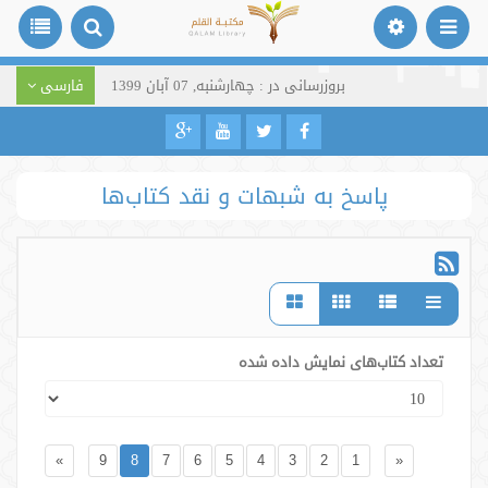
بروزرسانی در : چهارشنبه, 07 آبان 1399
فارسی
پاسخ به شبهات و نقد کتاب‌ها
تعداد کتاب‌های نمایش داده شده
»
9
8
7
6
5
4
3
2
1
«