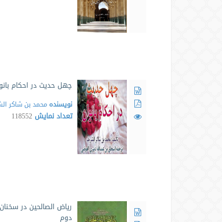
چهل حدیث در احکام بانو
نویسنده
محمد بن شاکر ال
تعداد نمایش
118552
ریاض الصالحین در سخنان پ
دوم