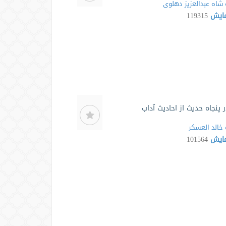
شاه عبدالعزیز دهلوی
مایش
119315
ر پنجاه حدیث از احادیث آداب
خالد العسکر
مایش
101564