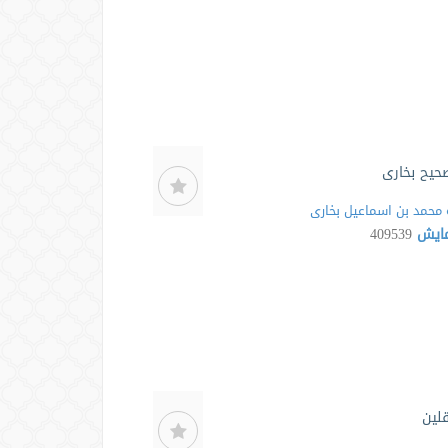
حیح بخاری
محمد بن اسماعیل بخاری
مایش
409539
لین