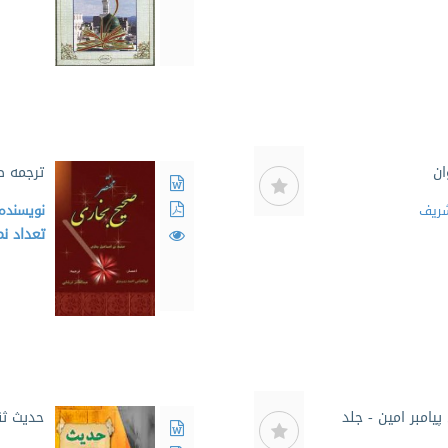
ان
ترجمه ص
شریف
نویسنده
تعداد ن
یامبر امین - جلد
حدیث ثق