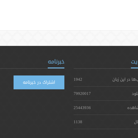
یت
خبرنامه
‌ها در این زبان
1942
اشتراک در خبرنامه
لود
79920017
اهده
25443936
ال
1138