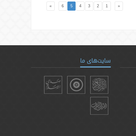
»
6
5
4
3
2
1
«
سایت‌های ما