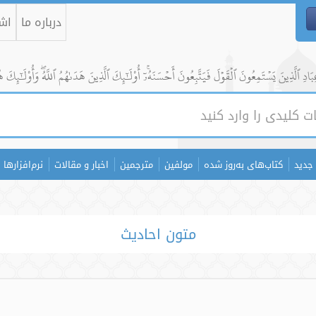
درباره ما
اشت
ادِ ٱلَّذِينَ يَسۡتَمِعُونَ ٱلۡقَوۡلَ فَيَتَّبِعُونَ أَحۡسَنَهُۥٓۚ أُوْلَٰٓئِكَ ٱلَّذِينَ هَدَىٰهُمُ ٱللَّهُۖ وَأُوْلَٰٓئِكَ ه
جدید
کتاب‌های به‌روز شده
مولفین
مترجمین
اخبار و مقالات
نرم‌افزارها
متون احادیث