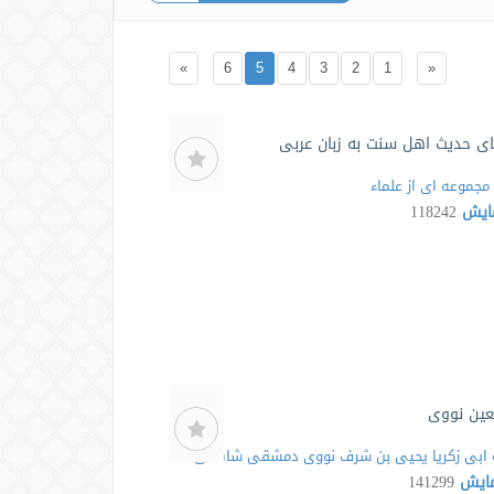
»
6
5
4
3
2
1
«
ی حدیث اهل سنت به زبان عربی
مجموعه ای از علماء
مایش
118242
عین نووی
ابی زکریا یحیی بن شرف نووی دمشقی شافعی
مایش
141299