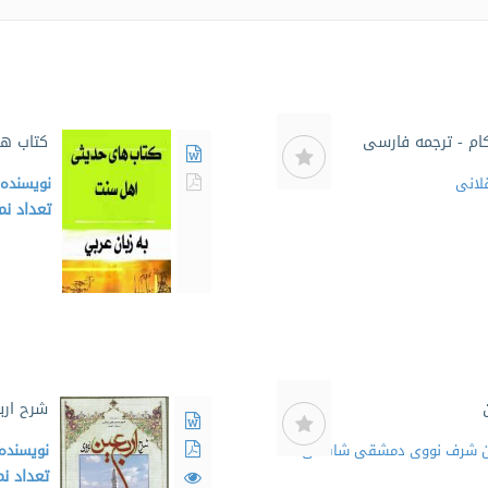
حکام - ترجمه فارسی
کتاب ها
لانی
نویسنده
تعداد ن
شرح ارب
 بن شرف نووی دمشقی شافعی
نویسنده
تعداد ن