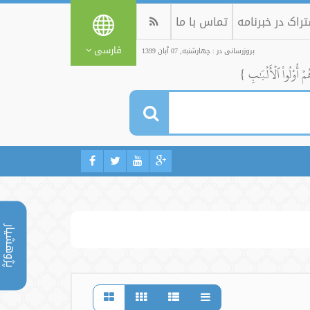
راک در خبرنامه
تماس با ما
فارسی
بروزرسانی در : چهارشنبه, 07 آبان 1399
ُمۡ أُوْلُواْ ٱلۡأَلۡبَٰبِ }
پژوهشیار