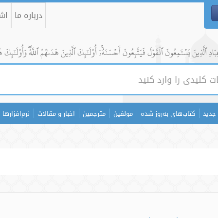
درباره ما
اشت
ادِ ٱلَّذِينَ يَسۡتَمِعُونَ ٱلۡقَوۡلَ فَيَتَّبِعُونَ أَحۡسَنَهُۥٓۚ أُوْلَٰٓئِكَ ٱلَّذِينَ هَدَىٰهُمُ ٱللَّهُۖ وَأُوْلَٰٓئِكَ ه
جدید
کتاب‌های به‌روز شده
مولفین
مترجمین
اخبار و مقالات
نرم‌افزارها