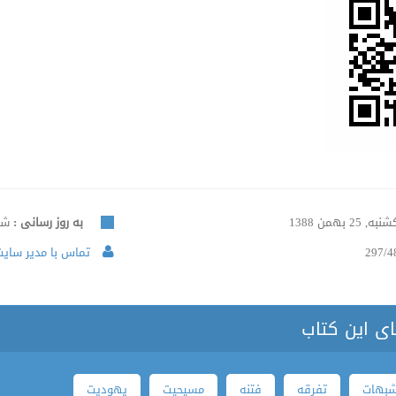
به, 25 بهمن 1388
به روز رسانی :
شنبه, 5
297/4
تماس با مدیر سایت 
ای این کتاب
بهات
تفرقه
فتنه
مسیحیت
یهودیت