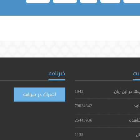
یت
خبرنامه
‌ها در این زبان
1942
اشتراک در خبرنامه
لود
79824342
اهده
25443936
ال
1138