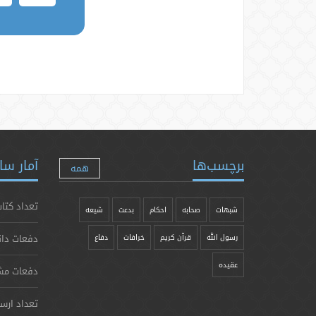
برچسب‌ها
آمار سا
همه
تعداد کتاب
شبهات
صحابه
احکام
بدعت
شیعه
دفعات دان
رسول الله
قرآن کریم
خرافات
دفاع
عقیده
دفعات مش
تعداد ارس