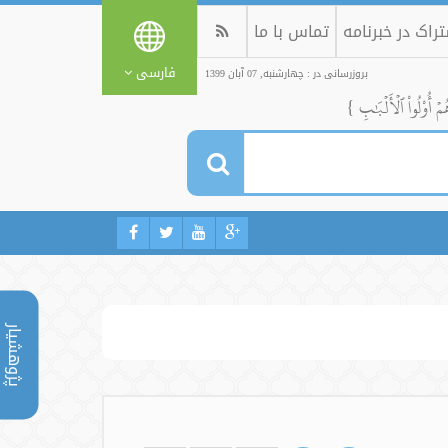
راک در خبرنامه
تماس با ما
فارسی
بروزرسانی در : چهارشنبه, 07 آبان 1399
ُمۡ أُوْلُواْ ٱلۡأَلۡبَٰبِ }
پژوهشیار