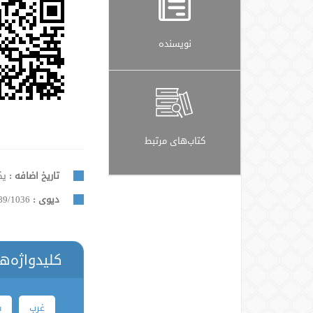
نویسنده
کتاب‌های مرتبط
تاریخ اضافه :
یکشن
دیوی :
89/1036
کلیدواژه‌ه
غرب
ش