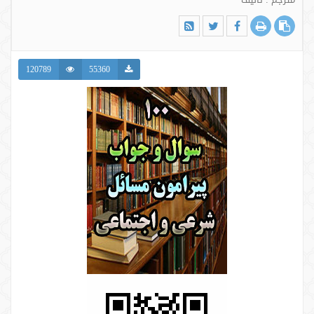
120789
55360