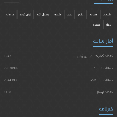
شبهات
صحابه
احکام
بدعت
شیعه
رسول الله
قرآن کریم
خرافات
دفاع
عقیده
آمار سایت
تعداد کتاب‌ها در این زبان
1942
دفعات دانلود
79830999
دفعات مشاهده
25443936
تعداد ارسال
1138
خبرنامه