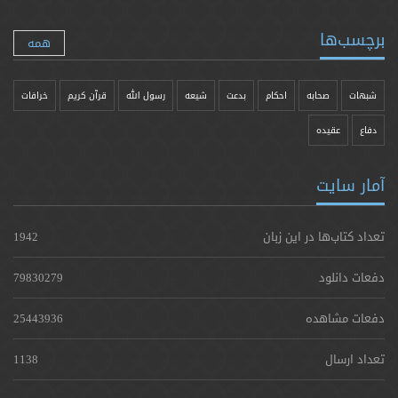
برچسب‌ها
همه
شبهات
صحابه
احکام
بدعت
شیعه
رسول الله
قرآن کریم
خرافات
دفاع
عقیده
آمار سایت
تعداد کتاب‌ها در این زبان
1942
دفعات دانلود
79830279
دفعات مشاهده
25443936
تعداد ارسال
1138