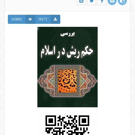
143892
56171