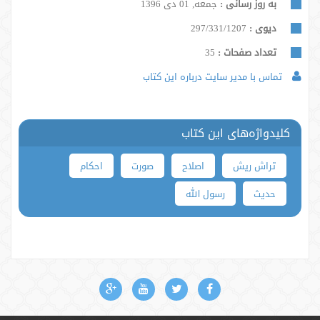
به روز رسانی :
جمعه, 01 دی 1396
دیوی :
297/331/1207
تعداد صفحات :
35
تماس با مدیر سایت درباره این کتاب
کلیدواژه‌های این کتاب
تراش ریش
اصلاح
صورت
احکام
حدیث
رسول الله