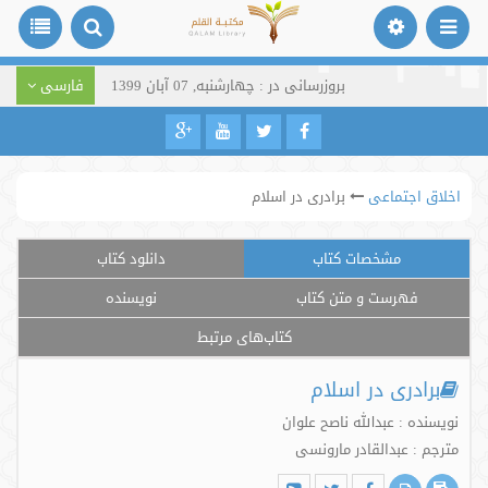
بروزرسانی در : چهارشنبه, 07 آبان 1399
فارسی
اخلاق اجتماعی
برادری در اسلام
مشخصات کتاب
دانلود کتاب
فهرست و متن کتاب
نویسنده
کتاب‌های مرتبط
برادری در اسلام
نویسنده : عبدالله ناصح علوان
مترجم : عبدالقادر مارونسی