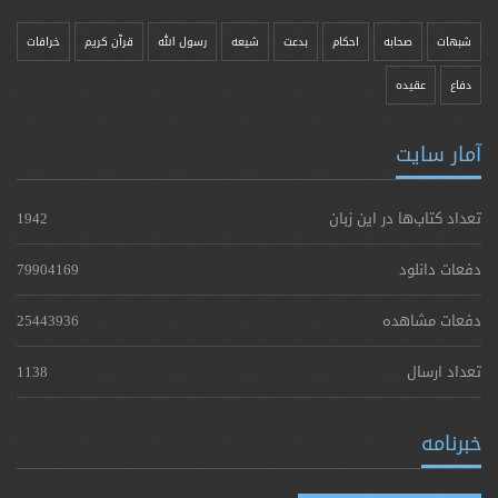
شبهات
صحابه
احکام
بدعت
شیعه
رسول الله
قرآن کریم
خرافات
دفاع
عقیده
آمار سایت
تعداد کتاب‌ها در این زبان
1942
دفعات دانلود
79904169
دفعات مشاهده
25443936
تعداد ارسال
1138
خبرنامه