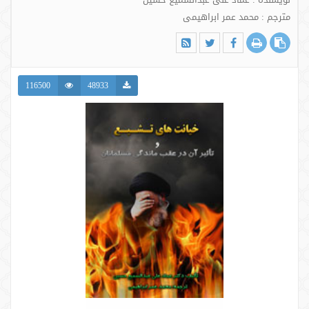
مترجم : محمد عمر ابراهیمی
116500
48933