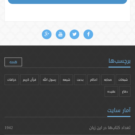
برچسب‌ها
همه
شبهات
صحابه
احکام
بدعت
شیعه
رسول الله
قرآن کریم
خرافات
دفاع
عقیده
آمار سایت
تعداد کتاب‌ها در این زبان
1942