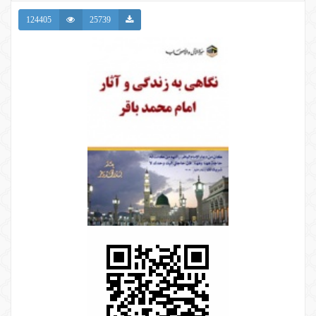
124405
25739