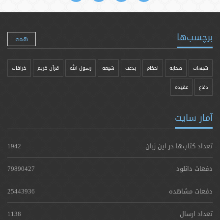
برچسب‌ها
همه
شبهات
صحابه
احکام
بدعت
شیعه
رسول الله
قرآن کریم
خرافات
دفاع
عقیده
آمار سایت
تعداد کتاب‌ها در این زبان
1942
دفعات دانلود
79890427
دفعات مشاهده
25443936
تعداد ارسال
1138