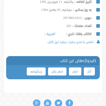
تاریخ اضافه :
یکشنبه, 11 فروردین 1392
به روز رسانی :
دوشنبه, 05 بهمن 1394
دیوی :
297/993/1613
تعداد صفحات :
293
الكتاب بلغات اخري :
العربية
تماس با مدیر سایت درباره این کتاب
کلیدواژه‌های این کتاب
آثار
امام
‬امام باقر
زندگینامه