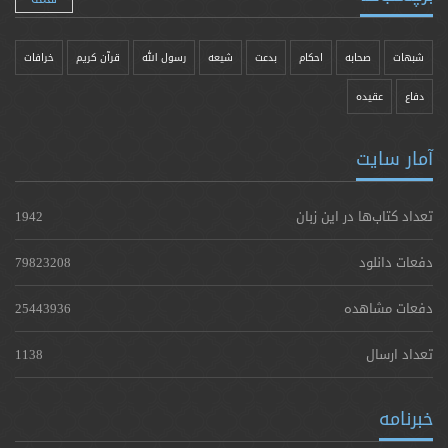
شبهات
صحابه
احکام
بدعت
شیعه
رسول الله
قرآن کریم
خرافات
دفاع
عقیده
آمار سایت
تعداد کتاب‌ها در این زبان
1942
دفعات دانلود
79823208
دفعات مشاهده
25443936
تعداد ارسال
1138
خبرنامه