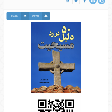
115787
49691