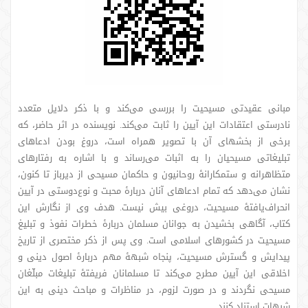
مبانی عقیدتی مسیحیت را بررسی می‌کند و با ذکر دلایل متعدد
نادرستی اعتقادات این آیین را ثابت می‌کند. نویسنده در اثر حاضر، که
برخی از بخشهای آن با تصویر همراه است، دروغ بودن ادعاهای
تبلیغاتی مسیحیان را به اثبات می‌رساند و با اشاره به رفتارهای
متظاهرانه و ستمکارانۀ روحانیون و حاکمان مسیحی از دیرباز تا کنون،
نشان می‌دهد که تمام ادعاهای آنان دربارۀ محبت و نوع‌دوستی در آیین
انحراف‌یافتۀ مسیحیت، دروغی بیش نیست. هدف وی از نگارش این
کتاب، آگاهی بخشیدن به جوانان مسلمان دربارۀ خطرات نفوذ و تبلیغ
مسیحیت در کشورهای اسلامی است. وی پس از ذکر مختصری از تاریخ
پیدایش و گسترش مسیحیت، پنجاه شبهۀ مهم دربارۀ اصول دینی و
اخلاقی این آیین مطرح می‌کند تا مسلمانان فریفتۀ تبلیغات مبلّغان
مسیحی نگردند و در صورت لزوم، در مناظرات و مباحث دینی به این
شبهات استناد کنند.