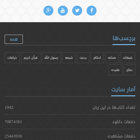
برچسب‌ها
همه
شبهات
صحابه
احکام
بدعت
شیعه
رسول الله
قرآن کریم
خرافات
دفاع
عقیده
آمار سایت
تعداد کتاب‌ها در این زبان
1942
دفعات دانلود
79874361
دفعات مشاهده
25443936