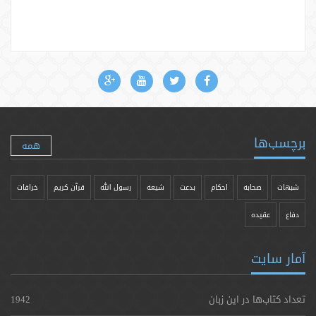
برچسب‌ها
همه
شبهات
صحابه
احکام
بدعت
شیعه
رسول الله
قرآن کریم
خرافات
دفاع
عقیده
آمار سایت
تعداد کتاب‌ها در این زبان
1942