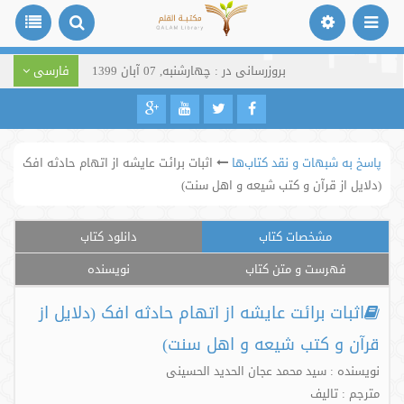
بروزرسانی در : چهارشنبه, 07 آبان 1399
فارسی
پاسخ به شبهات و نقد کتاب‌ها
اثبات برائت عایشه از اتهام حادثه افک
‏(دلایل از قرآن و کتب شیعه و اهل سنت)
مشخصات کتاب
دانلود کتاب
فهرست و متن کتاب
نویسنده
اثبات برائت عایشه از اتهام حادثه افک ‏(دلایل از
قرآن و کتب شیعه و اهل سنت)
نویسنده : سید محمد عجان الحدید الحسینی
مترجم : تالیف