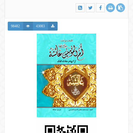
98482
43083