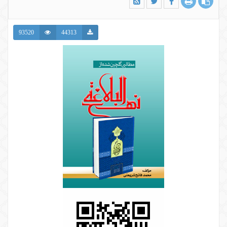
93520
44313