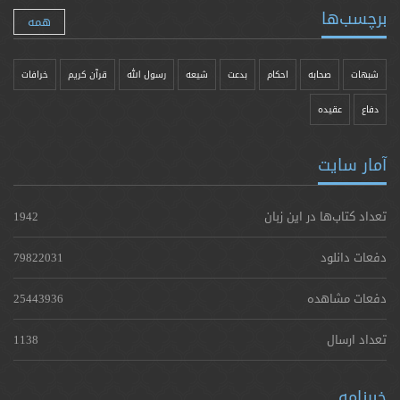
برچسب‌ها
همه
شبهات
صحابه
احکام
بدعت
شیعه
رسول الله
قرآن کریم
خرافات
دفاع
عقیده
آمار سایت
تعداد کتاب‌ها در این زبان
1942
دفعات دانلود
79822031
دفعات مشاهده
25443936
تعداد ارسال
1138
خبرنامه