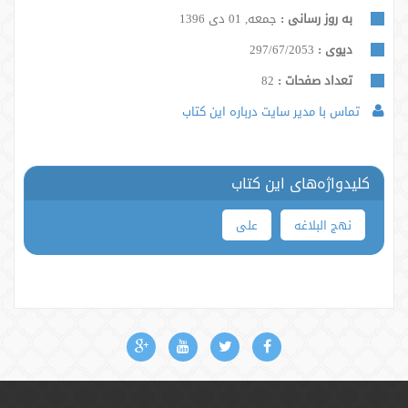
به روز رسانی :
جمعه, 01 دی 1396
دیوی :
297/67/2053
تعداد صفحات :
82
تماس با مدیر سایت درباره این کتاب
کلیدواژه‌های این کتاب
نهج البلاغه
علی