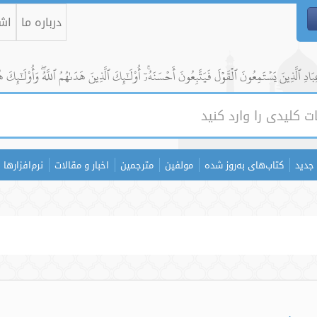
درباره ما
اشت
ادِ ٱلَّذِينَ يَسۡتَمِعُونَ ٱلۡقَوۡلَ فَيَتَّبِعُونَ أَحۡسَنَهُۥٓۚ أُوْلَٰٓئِكَ ٱلَّذِينَ هَدَىٰهُمُ ٱللَّهُۖ وَأُوْلَٰٓئِكَ ه
جدید
کتاب‌های به‌روز شده
مولفین
مترجمین
اخبار و مقالات
نرم‌افزارها