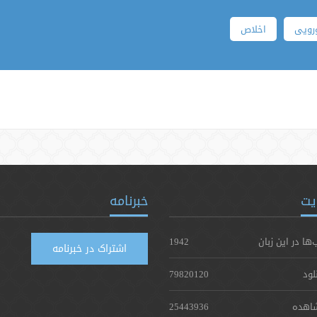
رویی
اخلاص
یت
خبرنامه
‌ها در این زبان
1942
اشتراک در خبرنامه
لود
79820120
اهده
25443936