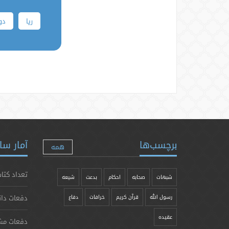
ریا
دو
برچسب‌ها
آمار سا
همه
تعداد کتاب
شبهات
صحابه
احکام
بدعت
شیعه
دفعات دان
رسول الله
قرآن کریم
خرافات
دفاع
عقیده
دفعات مش