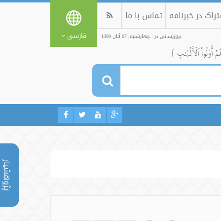
راک در خبرنامه
تماس با ما
فارسی
بروزرسانی در : چهارشنبه, 07 آبان 1399
ُمۡ أُوْلُواْ ٱلۡأَلۡبَٰبِ }
پژوهشیار