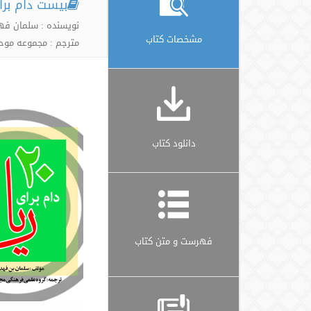
بیست دام برا
نویسنده : سلمان فه
مشخصات کتاب
مترجم : مجموعه موح
دانلود کتاب
فهرست و متن کتاب