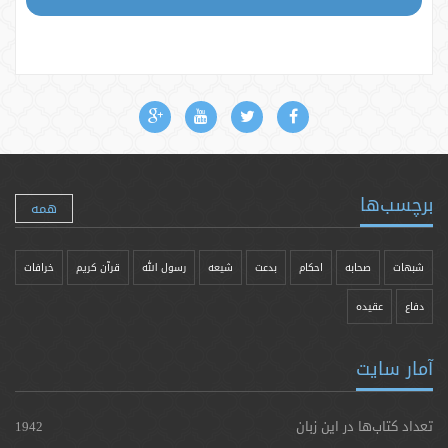
برچسب‌ها
همه
شبهات
صحابه
احکام
بدعت
شیعه
رسول الله
قرآن کریم
خرافات
دفاع
عقیده
آمار سایت
تعداد کتاب‌ها در این زبان
1942