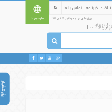
راک در خبرنامه
تماس با ما
فارسی
بروزرسانی در : چهارشنبه, 07 آبان 1399
ُمۡ أُوْلُواْ ٱلۡأَلۡبَٰبِ }
پژوهشیار