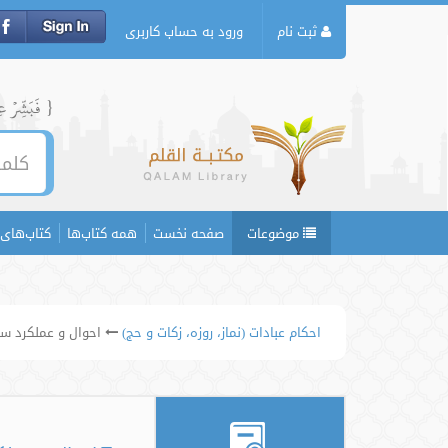
ثبت نام
ورود به حساب کاربری
{ فَبَشِّرۡ عِبَ
موضوعات
صفحه نخست
همه کتاب‌ها
کتاب‌های 
احکام عبادات (نماز، روزه، زکات و حج)
احوال و عملکرد سل