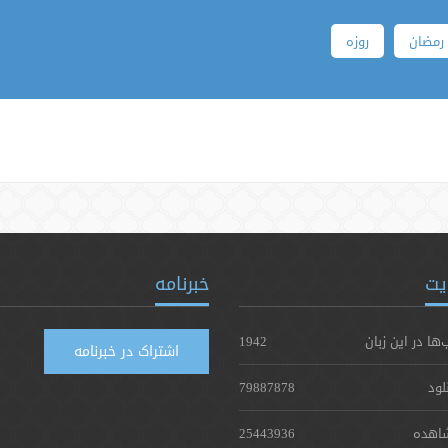
رمضان
روزه
یت
خبرنامه
‌ها در این زبان
1942
اشتراک در خبرنامه
لود
79887878
اهده
25443936