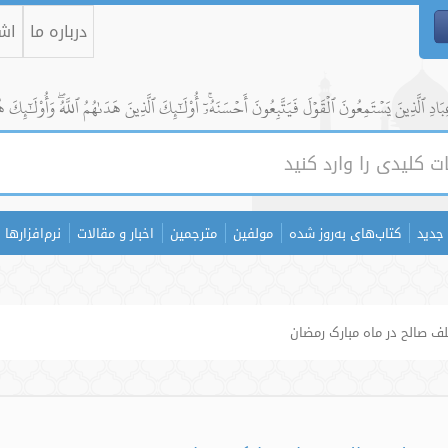
درباره ما
اشت
ادِ ٱلَّذِينَ يَسۡتَمِعُونَ ٱلۡقَوۡلَ فَيَتَّبِعُونَ أَحۡسَنَهُۥٓۚ أُوْلَٰٓئِكَ ٱلَّذِينَ هَدَىٰهُمُ ٱللَّهُۖ وَأُوْلَٰٓئِكَ ه
جدید
کتاب‌های به‌روز شده
مولفین
مترجمین
اخبار و مقالات
نرم‌افزارها
ف صالح در ماه مبارک رمضان