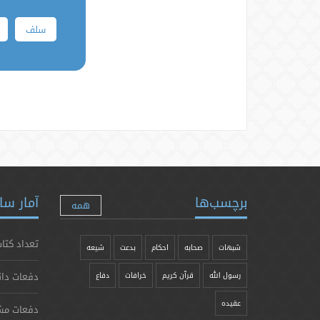
سلف
برچسب‌ها
آمار سا
همه
تعداد کتاب
شبهات
صحابه
احکام
بدعت
شیعه
دفعات دان
رسول الله
قرآن کریم
خرافات
دفاع
عقیده
دفعات مش