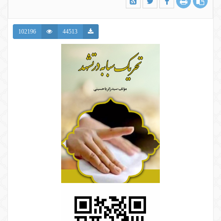
102196
44513