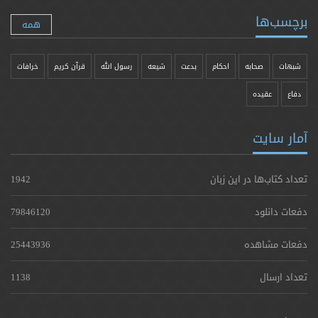
برچسب‌ها
همه
شبهات
صحابه
احکام
بدعت
شیعه
رسول الله
قرآن کریم
خرافات
دفاع
عقیده
آمار سایت
تعداد کتاب‌ها در این زبان
1942
دفعات دانلود
79846120
دفعات مشاهده
25443936
تعداد ارسال
1138