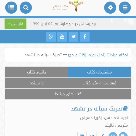
بروزرسانی در : چهارشنبه, 07 آبان 1399
فارسی
احکام عبادات (نماز، روزه، زکات و حج)
تحریک سبابه در تشهد
مشخصات کتاب
دانلود کتاب
فهرست و متن کتاب
نویسنده
کتاب‌های مرتبط
تحریک سبابه در تشهد
نویسنده : سید زکریا حسینی
مترجم : تالیف