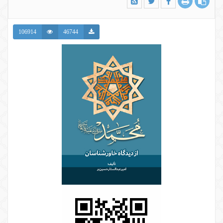
106914
46744