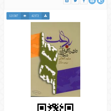
121587
42372