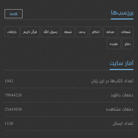
برچسب‌ها
همه
شبهات
صحابه
احکام
بدعت
شیعه
رسول الله
قرآن کریم
خرافات
دفاع
عقیده
آمار سایت
تعداد کتاب‌ها در این زبان
1942
دفعات دانلود
79944226
دفعات مشاهده
25443936
تعداد ارسال
1138