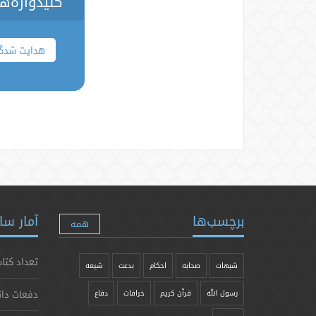
کلیدواژه‌ه
هدایت شدگ
برچسب‌ها
آمار سا
همه
تعداد کتاب
شبهات
صحابه
احکام
بدعت
شیعه
دفعات دان
رسول الله
قرآن کریم
خرافات
دفاع