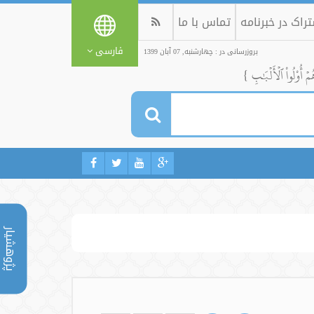
راک در خبرنامه
تماس با ما
فارسی
بروزرسانی در : چهارشنبه, 07 آبان 1399
ُمۡ أُوْلُواْ ٱلۡأَلۡبَٰبِ }
پژوهشیار