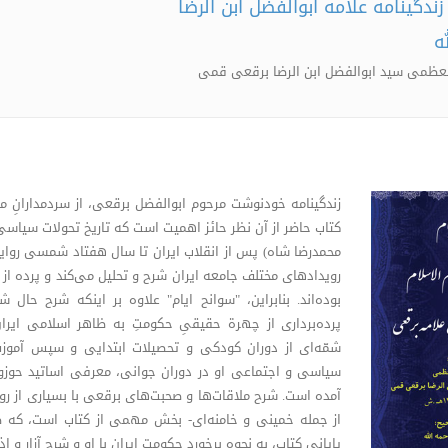
زندگینامه علامه ابوالفضل ابن الرضا
ه
العظمی سید ابوالفضل ابن الرضا برقعی قمی
زندگینامه خودنوشت مرحوم ابوالفضل برقعی، از سردمدارانِ مب
کتاب حاضر از آن نظر حائز اهمیت است که تاریخ تحولات سیاسی
محمدرضا شاه) پس از انقلاب ایران تا سال هفتاد شمسی روای
رویدادهای مختلف جامعه ایران شرح و تحلیل می‌کند و پرده از 
بوده‌اند. بنابراین، "سوانح ایام" علاوه بر اینکه شرح حا
پرده‌برداری از چهرة حقیقیِ حکومتِ به ظاهر اسلامی ای
شمّه‌ای از دوران کودکی و تحصیلات ابتدایی و سپس آموز
سیاسی و اجتماعی او در دوران جوانی، معرفی اساتید حوزوی
آمده است. شرح ملاقات‌ها و صحبت‌های برقعی با بسیاری از روح
از جمله خمینی و خامنه‌ای- بخش مهمی از کتاب است، که 
پایانی کتاب، به نحوه برخورد حکومت ایران با او و شرح آزار و ا