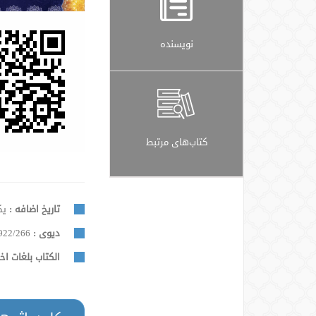
نویسنده
کتاب‌های مرتبط
تاریخ اضافه :
یکشنب
دیوی :
922/266
الكتاب بلغات اخ