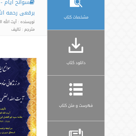
سوانح ایام - 
برقعی رحمه الل
مشخصات کتاب
نویسنده : آیت الله 
مترجم : تالیف
دانلود کتاب
فهرست و متن کتاب