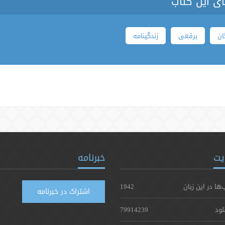
ای این کتاب
ان
برقعی
زندگینامه
یت
خبرنامه
‌ها در این زبان
1942
اشتراک در خبرنامه
لود
79914239