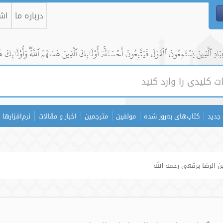
درباره ما
اشت
ادِ ٱلَّذِينَ يَسۡتَمِعُونَ ٱلۡقَوۡلَ فَيَتَّبِعُونَ أَحۡسَنَهُۥٓۚ أُوْلَٰٓئِكَ ٱلَّذِينَ هَدَىٰهُمُ ٱللَّهُۖ وَأُوْلَٰٓئِكَ ه
جدید
کتاب‌های به‌روز شده
مولفین
مترجمین
اخبار و مقالات
نرم‌افزارها
بن الرضا برقعی رحمه الله