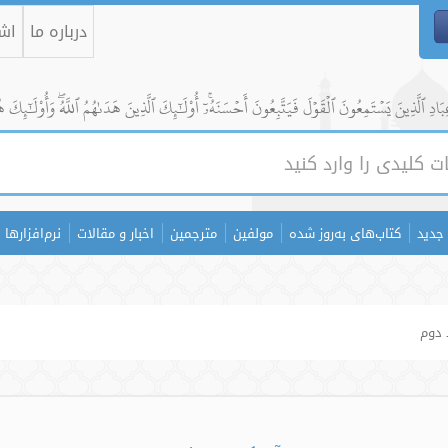
درباره ما
اشت
ادِ ٱلَّذِينَ يَسۡتَمِعُونَ ٱلۡقَوۡلَ فَيَتَّبِعُونَ أَحۡسَنَهُۥٓۚ أُوْلَٰٓئِكَ ٱلَّذِينَ هَدَىٰهُمُ ٱللَّهُۖ وَأُوْلَٰٓئِكَ ه
جدید
کتاب‌های به‌روز شده
مولفین
مترجمین
اخبار و مقالات
نرم‌افزارها
 دوم