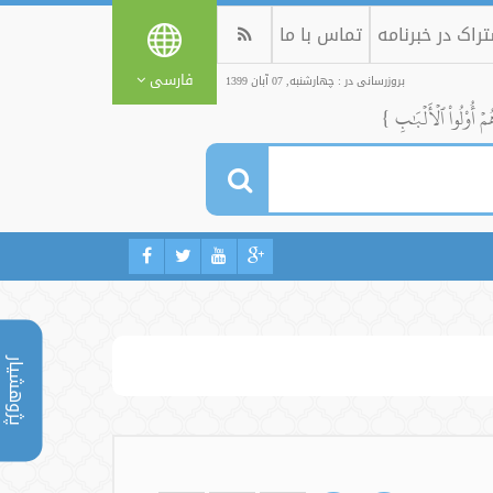
راک در خبرنامه
تماس با ما
فارسی
بروزرسانی در : چهارشنبه, 07 آبان 1399
ُمۡ أُوْلُواْ ٱلۡأَلۡبَٰبِ }
پژوهشیار