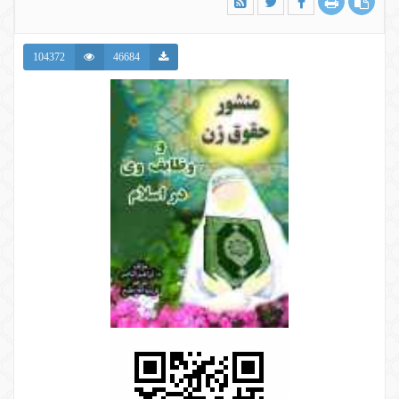
104372
46684