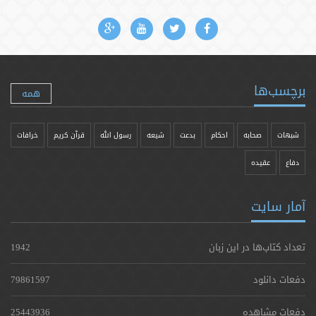
برچسب‌ها
همه
شبهات
صحابه
احکام
بدعت
شیعه
رسول الله
قرآن کریم
خرافات
دفاع
عقیده
آمار سایت
تعداد کتاب‌ها در این زبان
1942
دفعات دانلود
79861597
دفعات مشاهده
25443936