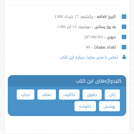
تاریخ اضافه :
یکشنبه, 17 خرداد 1388
به روز رسانی :
دوشنبه, 13 آذر 1396
دیوی :
297/49/303
تعداد صفحات :
49
تماس با مدیر سایت درباره این کتاب
کلیدواژه‌های این کتاب
زنان
حقوق
تکالیف
عفاف
حجاب
پوشش
خانواده