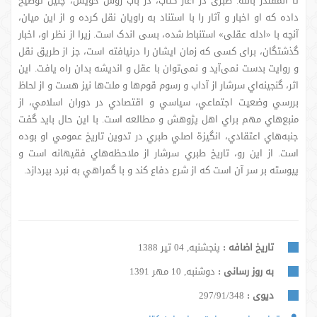
تا المقتدر بالله. طبری در آغاز کتاب، در باب روش خویش، چنین توضیح
داده که او اخبار و آثار را با استناد به راویان نقل کرده و از این میان،
آنچه با «ادله عقلی» استنباط شده، بسی اندک است. زیرا از نظر او، اخبار
گذشتگان، برای کسی که زمان ایشان را درنیافته است، جز از طریق نقل
و روایت بدست نمی‌آید و نمی‌توان با عقل و اندیشه بدان راه یافت. این
اثر، گنجينه‌اي سرشار از آداب و رسوم قوم‌ها و ملت‌ها نيز هست و از لحاظ
بررسي وضعيت اجتماعي، سياسي و اقتصادي در دوران اسلامي، از
منبع‌هاي مهم براي اهل پژوهش و مطالعه است. با اين حال بايد گفت
جنبه‌هاي اعتقادي، انگيزة اصلي طبري در تدوين تاريخ عمومي او بوده
است. از این رو، تاريخ طبري سرشار از ملاحظه‌هاي فقيهانه است و
پيوسته بر سر آن است كه از شرع دفاع كند و با گمراهي به نبرد بپردازد.
تاریخ اضافه :
پنجشنبه, 04 تیر 1388
به روز رسانی :
دوشنبه, 10 مهر 1391
دیوی :
297/91/348