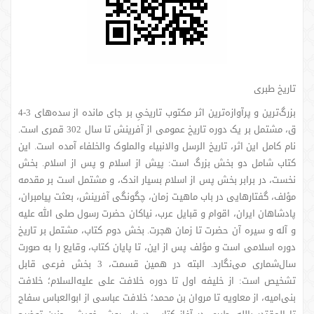
تاریخ طبری
بزرگ‌ترین و پرآوازه‌ترین اثر مکتوب تاریخیِ بر جای مانده از سده‌های 3-4
ق، مشتمل بر یک دوره تاریخ عمومی‌‌ از آفرینش تا سال 302 قمری است.
نام کامل این اثر، تاریخ الرسل والانبیاء والملوک والخلفاء آمده است. این
کتاب شامل دو بخش بزرگ است: پیش از اسلام و پس از اسلام. بخش
نخست، در برابر بخش پس از اسلام بسیار اندک، و مشتمل است بر مقدمه
مؤلف، گفتارهایی در باب ماهیت زمان، چگونگی آفرینش، بعثت پیامبران،
پادشاهان ایران، اقوام و قبایل عرب، نیاکان حضرت رسول صلی الله علیه
و آله و سیره آن حضرت تا زمان هجرت. بخش دوم کتاب، مشتمل بر تاریخ
دوره اسلامی است و مؤلف پس از این، تا پایان کتاب، وقایع را به صورت
سال‌شماری می‌نگارد. البته در همین قسمت، 3 بخش فرعی قابل
تشخیص است: از خلیفه اول تا دوره خلافت علی علیه‌السلام؛ خلافت
بنی‌امیه، از معاویه تا مروان بن محمد؛ خلافت عباسی از ابوالعباس سفاح