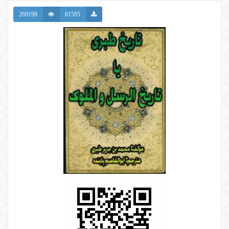
269198
61595