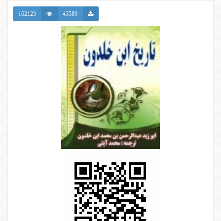
162123
43589