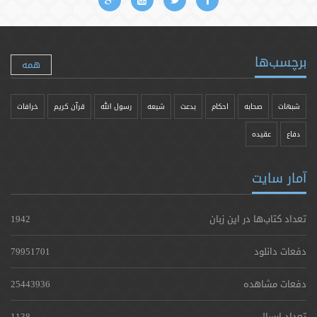
برچسب‌ها
همه
شبهات
صحابه
احکام
بدعت
شیعه
رسول الله
قرآن کریم
خرافات
دفاع
عقیده
آمار سایت
تعداد کتاب‌ها در این زبان
1942
دفعات دانلود
79951701
دفعات مشاهده
25443936
تعداد ارسال
1138