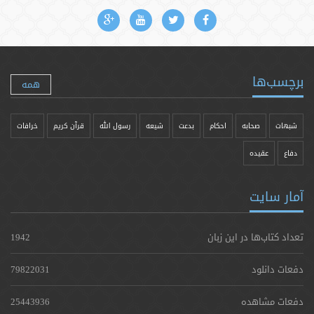
برچسب‌ها
همه
شبهات
صحابه
احکام
بدعت
شیعه
رسول الله
قرآن کریم
خرافات
دفاع
عقیده
آمار سایت
تعداد کتاب‌ها در این زبان
1942
دفعات دانلود
79822031
دفعات مشاهده
25443936