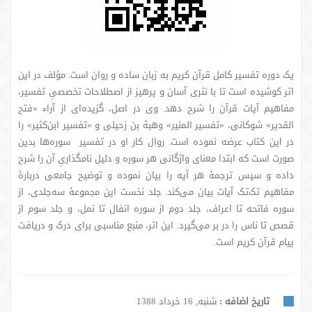
یک دوره تفسیر کامل قرآن کریم به زبان ساده و روان است. مؤلف در این
اثر کوشیده است تا با نثری آسان و پرهیز از اصطلاحات تخصصیِ تفسیر،
مفاهیم آیات قرآن را شرح دهد. وی در اصل، گزیده‌ای از آراء «فتح
القدیر» شوکانی، «تفسیر المنیر» وهبة بن زحیلی و «تفسیر ابن‌کثیر» را
در این کتاب عرضه نموده است. روال کار او در تفسیر سوره‌ها بدین
صورت است که ابتدا معنای واژگانی هر سوره و دلیل نامگذاریِ آن را شرح
داده و سپس ترجمۀ هر آیه را بیان نموده و توضیح جامعی دربارۀ
مفاهیم تک‌تک آیات بیان می‌کند. جلد نخست این مجموعۀ سه‌جلدی، از
سوره فاتحه تا اعراف، جلد دوم از سوره انفال تا نمل، و جلد سوم از
قصص تا ناس را در بر می‌گیرد. این اثر، منبع مناسبی برای درک و دریافت
پیام قرآن کریم است.
تاریخ اضافه :
شنبه, 16 خرداد 1388