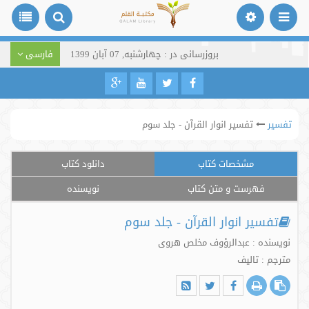
بروزرسانی در : چهارشنبه, 07 آبان 1399
فارسی
تفسیر
تفسیر انوار القرآن - جلد سوم
مشخصات کتاب
دانلود کتاب
فهرست و متن کتاب
نویسنده
تفسیر انوار القرآن - جلد سوم
نویسنده : عبدالرؤوف مخلص هروی
مترجم : تالیف