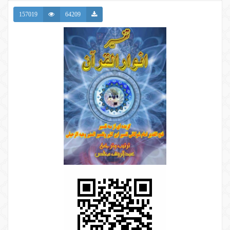
157019
64209