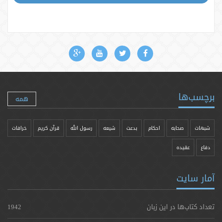
برچسب‌ها
همه
شبهات
صحابه
احکام
بدعت
شیعه
رسول الله
قرآن کریم
خرافات
دفاع
عقیده
آمار سایت
تعداد کتاب‌ها در این زبان
1942