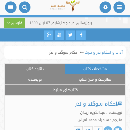
بروزرسانی در : چهارشنبه, 07 آبان 1399
فارسی
آداب و احکام نذر و تبرک
احکام سوگند و نذر
مشخصات کتاب
دانلود کتاب
فهرست و متن کتاب
نویسنده
کتاب‌های مرتبط
احکام سوگند و نذر
نویسنده : عبدالکریم زیدان
مترجم : سامرند محمد امینی