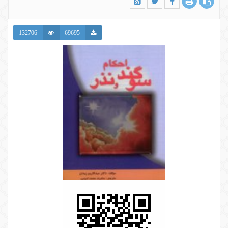
132706
69695