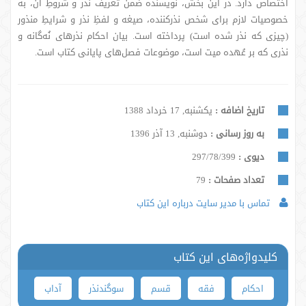
اختصاص دارد. در این بخش، نویسنده ضمن تعریف نذر و شروطِ آن، به
خصوصیات لازم برای شخص نذرکننده، صیغه و لفظِ نذر و شرایطِ منذور
(چیزی که نذر شده است) پرداخته است. بیان احکام نذرهای نُه‌گانه و
نذری که بر عُهده میت است، موضوعات فصل‌های پایانی کتاب است.
تاریخ اضافه :
یکشنبه, 17 خرداد 1388
به روز رسانی :
دوشنبه, 13 آذر 1396
دیوی :
297/78/399
تعداد صفحات :
79
تماس با مدیر سایت درباره این کتاب
کلیدواژه‌های این کتاب
احکام
فقه
قسم
سوگندنذر
آداب