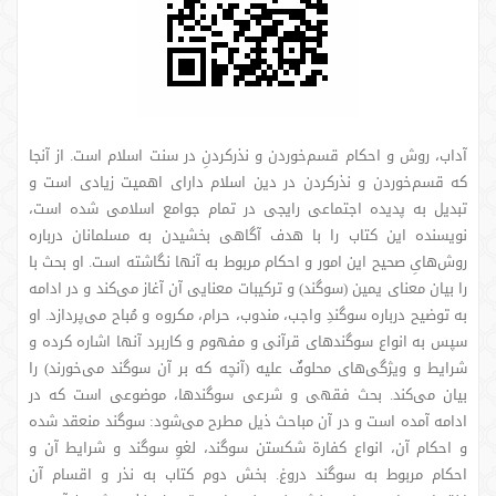
آداب، روش و احکام قسم‌خوردن و نذرکردنِ در سنت اسلام است. از آنجا
که قسم‌خوردن و نذرکردن در دین اسلام دارای اهمیت زیادی است و
تبدیل به پدیده اجتماعی رایجی در تمام جوامع اسلامی شده است،
نویسنده این کتاب را با هدف آگاهی بخشیدن به مسلمانان درباره
روش‌هایِ صحیح این امور و احکام مربوط به آنها نگاشته است. او بحث با
را بیان معنای یمین (سوگند) و ترکیبات معنایی آن آغاز می‌کند و در ادامه
به توضیح درباره سوگندِ واجب، مندوب، حرام، مکروه و مُباح می‌پردازد. او
سپس به انواع سوگندهای قرآنی و مفهوم و کاربرد آنها اشاره کرده و
شرایط و ویژگی‌های محلوفٌ علیه (آنچه که بر آن سوگند می‌خورند) را
بیان می‌کند. بحث فقهی و شرعی سوگندها، موضوعی است که در
ادامه آمده است و در آن مباحث ذیل مطرح می‌شود: سوگند منعقد شده
و احکام آن، انواع کفارة شکستن سوگند، لغوِ سوگند و شرایط آن و
احکام مربوط به سوگند دروغ. بخش دوم کتاب به نذر و اقسام آن