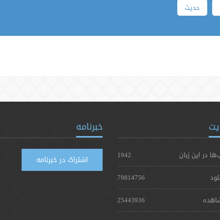
حدیث
یت
خبرنامه
‌ها در این زبان
1942
اشتراک در خبرنامه
لود
79814756
اهده
25443936