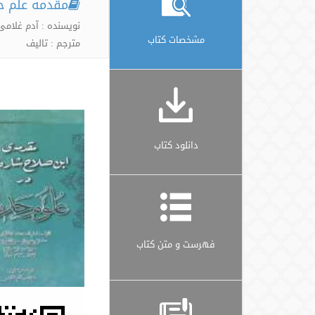
مقدمه علم ح
نویسنده : آدم غلامی
مشخصات کتاب
مترجم : تالیف
دانلود کتاب
فهرست و متن کتاب