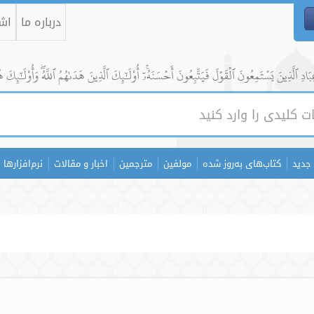
درباره ما
اشت
ادِ ٱلَّذِينَ يَسۡتَمِعُونَ ٱلۡقَوۡلَ فَيَتَّبِعُونَ أَحۡسَنَهُۥٓۚ أُوْلَٰٓئِكَ ٱلَّذِينَ هَدَىٰهُمُ ٱللَّهُۖ وَأُوْلَٰٓئِكَ ه
جدید
کتاب‌های به‌روز شده
مولفین
مترجمین
اخبار و مقالات
نرم‌افزارها