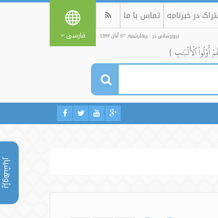
راک در خبرنامه
تماس با ما
فارسی
بروزرسانی در : چهارشنبه, 07 آبان 1399
ُمۡ أُوْلُواْ ٱلۡأَلۡبَٰبِ }
پژوهشیار