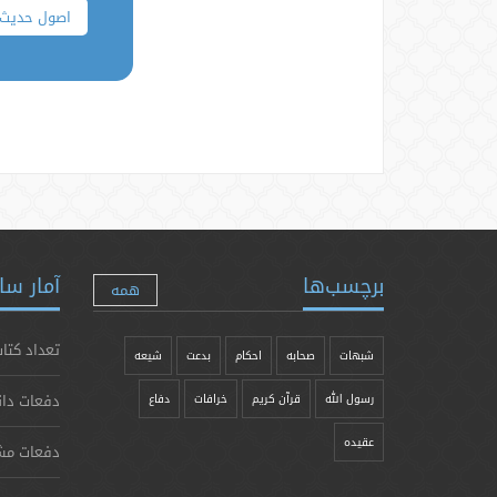
اصول حدیث
برچسب‌ها
آمار سا
همه
تعداد کتاب
شبهات
صحابه
احکام
بدعت
شیعه
دفعات دان
رسول الله
قرآن کریم
خرافات
دفاع
عقیده
دفعات مش