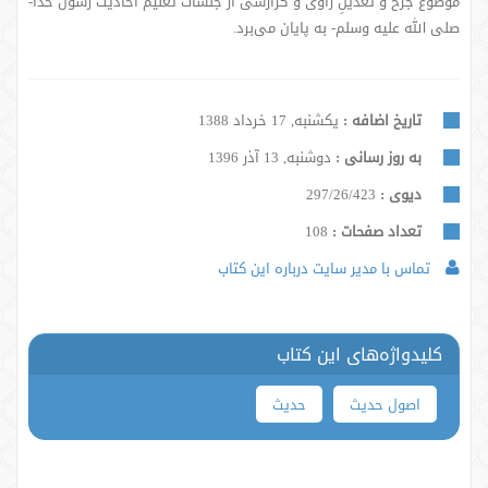
موضوع جرح و تعدیلِ راوی و گزارشی از جلسات تعلیم احادیث رسول خدا-
صلی الله علیه وسلم- به پایان می‌برد.
تاریخ اضافه :
یکشنبه, 17 خرداد 1388
به روز رسانی :
دوشنبه, 13 آذر 1396
دیوی :
297/26/423
تعداد صفحات :
108
تماس با مدیر سایت درباره این کتاب
کلیدواژه‌های این کتاب
اصول حدیث
حدیث