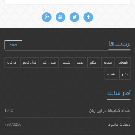
برچسب‌ها
همه
شبهات
صحابه
احکام
بدعت
شیعه
رسول الله
قرآن کریم
خرافات
دفاع
عقیده
آمار سایت
تعداد کتاب‌ها در این زبان
1942
دفعات دانلود
79873256