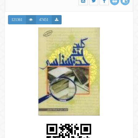
121361
47451